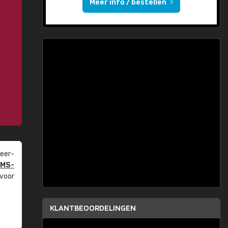
Meer info / bestellen
eer­
PMS-
 voor
KLANTBEOORDELINGEN