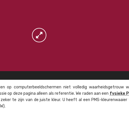
n op computer­beeld­schermen niet volledig waarheids­­getrouw w
ssie op deze pagina alleen als referentie. We raden aan een
fysieke 
eker te zijn van de juiste kleur. U heeft al een PMS-kleuren­waaier
W).