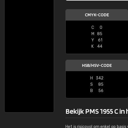
CMYK-CODE
C
0
M
85
Y
61
K
44
HSB/HSV-CODE
H
342
S
85
B
56
Bekijk PMS 1955 C in
Het is risicovol om enkel op basi