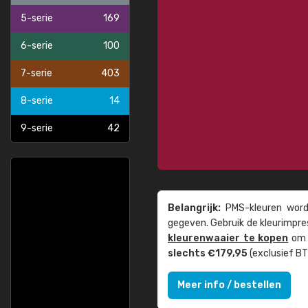
5-serie
169
6-serie
100
7-serie
403
8-serie
14
9-serie
42
Belangrijk:
PMS-kleuren worde
gegeven. Gebruik de kleur­impre
kleuren­waaier te kopen
om z
slechts €179,95
(exclusief BT
Meer info / bestellen