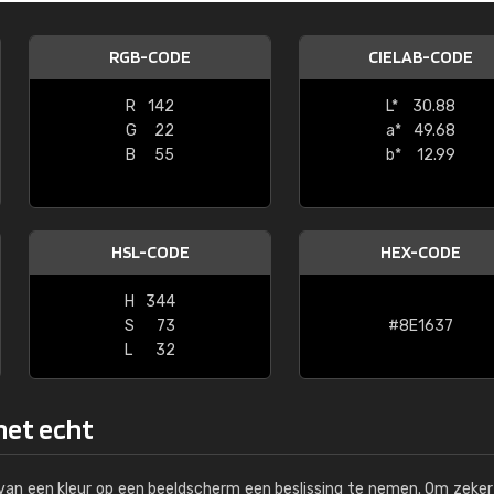
Kambier BV
RGB-CODE
CIELAB-CODE
"Super snelle service en zeer betaal
R
142
L*
30.88
G
22
a*
49.68
B
55
b*
12.99
HSL-CODE
HEX-CODE
H
344
S
73
#8E1637
L
32
 het echt
s van een kleur op een beeldscherm een beslissing te nemen. Om zeker 