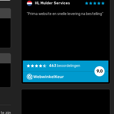
HL Mulder Services
baar!"
"Prima website en snelle levering na bestelling"
"
463
beoordelingen
9,0
te zijn