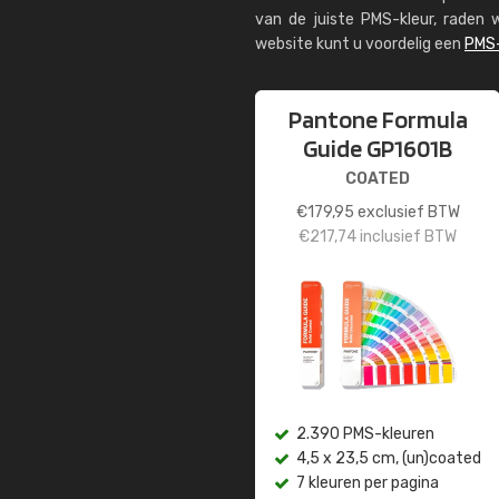
van de juiste PMS-kleur, rade
website kunt u voordelig een
PMS-
Pantone Formula
Guide GP1601B
COATED
€
179,95
exclusief BTW
€
217,74
inclusief BTW
2.390 PMS-kleuren
4,5 x 23,5 cm, (un)coated
7 kleuren per pagina