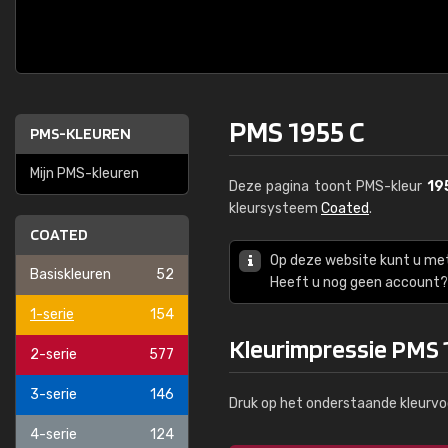
PMS 1955 C
PMS-KLEUREN
Mijn PMS-kleuren
Deze pagina toont PMS-kleur
19
kleursysteem
Coated
.
COATED
Op deze website kunt u me
Basiskleuren
52
Heeft u nog geen account? 
1-serie
154
Kleurimpressie PMS 
2-serie
577
3-serie
146
Druk op het onderstaande kleurvo
4-serie
124