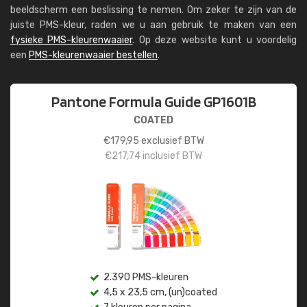
beeldscherm een beslissing te nemen. Om zeker te zijn van de
juiste PMS-kleur, raden we u aan gebruik te maken van een
fysieke PMS-kleurenwaaier
. Op deze website kunt u voordelig
een
PMS-kleurenwaaier bestellen
.
Pantone Formula Guide GP1601B
COATED
€
179,95
exclusief BTW
€
217,74
inclusief BTW
2.390 PMS-kleuren
4,5 x 23,5 cm, (un)coated