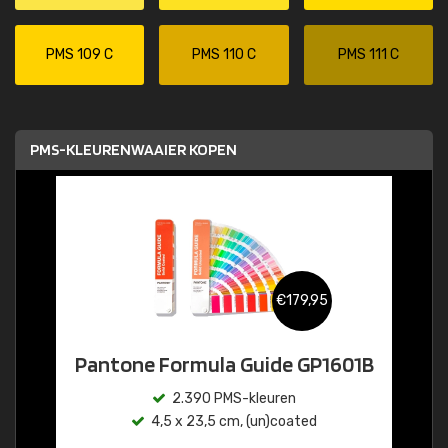
PMS 109 C
PMS 110 C
PMS 111 C
PMS-KLEURENWAAIER KOPEN
€179,95
Pantone Formula Guide GP1601B
2.390 PMS-kleuren
4,5 x 23,5 cm, (un)coated