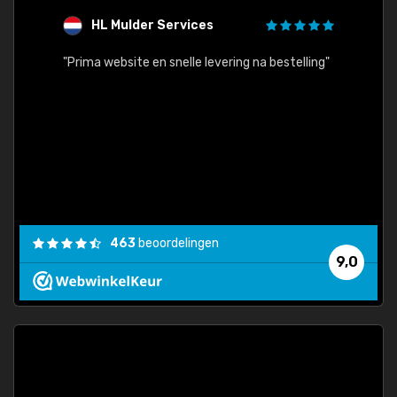
HL Mulder Services
T
"
"Prima website en snelle levering na bestelling"
"Alles
463
beoordelingen
9,0