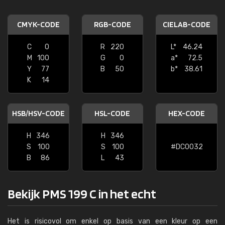
CMYK-CODE
RGB-CODE
CIELAB-CODE
C
0
R
220
L*
46.24
M
100
G
0
a*
72.5
Y
77
B
50
b*
38.61
K
14
HSB/HSV-CODE
HSL-CODE
HEX-CODE
H
346
H
346
S
100
S
100
#DC0032
B
86
L
43
Bekijk PMS 199 C in het echt
Het is risicovol om enkel op basis van een kleur op een