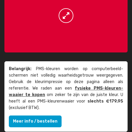
Belangrijk:
PMS-kleuren worden op computer­beeld­
schermen niet volledig waarheids­­getrouw weer­gegeven.
Gebruik de kleur­impressie op deze pagina alleen als
referentie. We raden aan een
fysieke PMS-kleuren­
waaier te kopen
om zeker te zijn van de juiste kleur. U
heeft al een PMS-kleuren­waaier voor
slechts €179,95
(exclusief BTW).
Meer info / bestellen