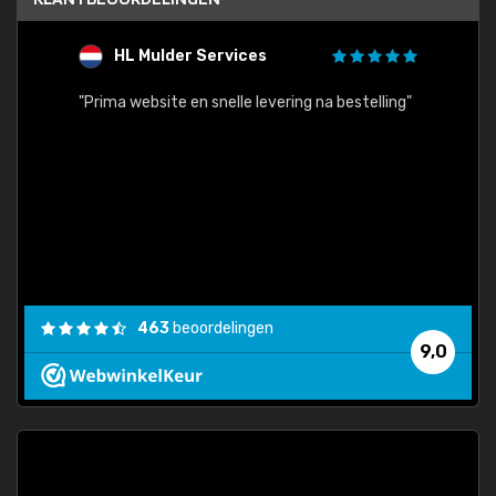
HL Mulder Services
T
"
"Prima website en snelle levering na bestelling"
"Alles
463
beoordelingen
9,0