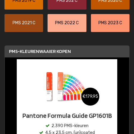
PMS 2019 C
PMS 202 C
PMS 2020 C
PMS 2021 C
PMS 2022 C
PMS 2023 C
PMS-KLEURENWAAIER KOPEN
€179,95
Pantone Formula Guide GP1601B
2.390 PMS-kleuren
4,5 x 23,5 cm, (un)coated