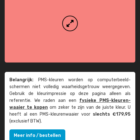
Belangrijk:
PMS-kleuren worden op computer­beeld­
schermen niet volledig waarheids­­getrouw weer­gegeven.
Gebruik de kleur­impressie op deze pagina alleen als
referentie. We raden aan een
fysieke PMS-kleuren­
waaier te kopen
om zeker te zijn van de juiste kleur. U
heeft al een PMS-kleuren­waaier voor
slechts €179,95
(exclusief BTW).
Meer info / bestellen