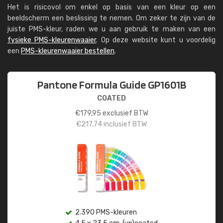
Het is risicovol om enkel op basis van een kleur op een
beeldscherm een beslissing te nemen. Om zeker te zijn van de
juiste PMS-kleur, raden we u aan gebruik te maken van een
fysieke PMS-kleurenwaaier
. Op deze website kunt u voordelig
een
PMS-kleurenwaaier bestellen
.
Pantone Formula Guide GP1601B
COATED
€
179,95
exclusief BTW
€
217,74
inclusief BTW
2.390 PMS-kleuren