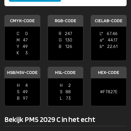
CMYK-CODE
RGB-CODE
CIELAB-CODE
C
0
R
247
L*
67.46
M
47
G
130
a*
44.17
Y
49
B
126
b*
22.61
K
3
HSB/HSV-CODE
HSL-CODE
HEX-CODE
H
4
H
2
S
49
S
88
#F7827E
B
97
L
73
Bekijk PMS 2029 C in het echt