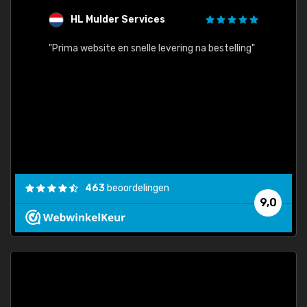
HL Mulder Services
T
"
"Prima website en snelle levering na bestelling"
"Alles
463
beoordelingen
9,0