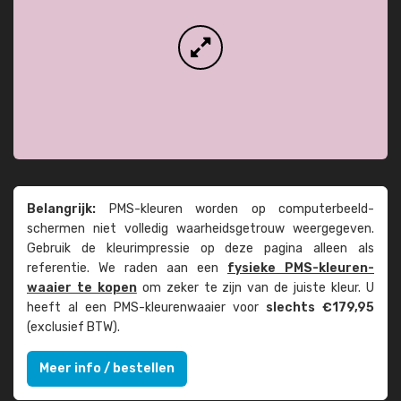
Belangrijk:
PMS-kleuren worden op computer­beeld­
schermen niet volledig waarheids­­getrouw weer­gegeven.
Gebruik de kleur­impressie op deze pagina alleen als
referentie. We raden aan een
fysieke PMS-kleuren­
waaier te kopen
om zeker te zijn van de juiste kleur. U
heeft al een PMS-kleuren­waaier voor
slechts €179,95
(exclusief BTW).
Meer info / bestellen