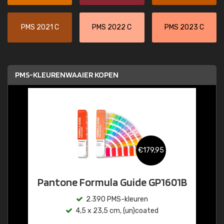
PMS 2021 C
PMS 2022 C
PMS 2023 C
PMS-KLEURENWAAIER KOPEN
€179,95
Pantone Formula Guide GP1601B
2.390 PMS-kleuren
4,5 x 23,5 cm, (un)coated