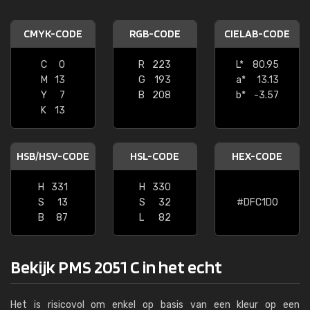
CMYK-CODE
RGB-CODE
CIELAB-CODE
C
0
R
223
L*
80.95
M
13
G
193
a*
13.13
Y
7
B
208
b*
-3.57
K
13
HSB/HSV-CODE
HSL-CODE
HEX-CODE
H
331
H
330
S
13
S
32
#DFC1D0
B
87
L
82
Bekijk PMS 2051 C in het echt
Het is risicovol om enkel op basis van een kleur op een