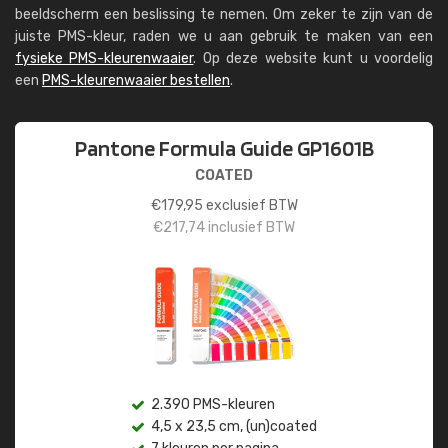
beeldscherm een beslissing te nemen. Om zeker te zijn van de
juiste PMS-kleur, raden we u aan gebruik te maken van een
fysieke PMS-kleurenwaaier
. Op deze website kunt u voordelig
een
PMS-kleurenwaaier bestellen
.
Pantone Formula Guide GP1601B
COATED
€
179,95
exclusief BTW
€
217,74
inclusief BTW
2.390 PMS-kleuren
4,5 x 23,5 cm, (un)coated