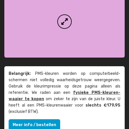
Belangrijk:
PMS-kleuren worden op computer­beeld­
schermen niet volledig waarheids­­getrouw weer­gegeven.
Gebruik de kleur­impressie op deze pagina alleen als
referentie. We raden aan een
fysieke PMS-kleuren­
waaier te kopen
om zeker te zijn van de juiste kleur. U
heeft al een PMS-kleuren­waaier voor
slechts €179,95
(exclusief BTW).
Meer info / bestellen