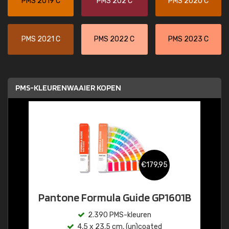
PMS 2019 C
PMS 202 C
PMS 2020 C
PMS 2021 C
PMS 2022 C
PMS 2023 C
PMS-KLEURENWAAIER KOPEN
€179,95
Pantone Formula Guide GP1601B
2.390 PMS-kleuren
4,5 x 23,5 cm, (un)coated