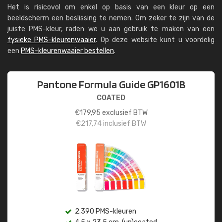
Het is risicovol om enkel op basis van een kleur op een
beeldscherm een beslissing te nemen. Om zeker te zijn van de
juiste PMS-kleur, raden we u aan gebruik te maken van een
fysieke PMS-kleurenwaaier
. Op deze website kunt u voordelig
een
PMS-kleurenwaaier bestellen
.
Pantone Formula Guide GP1601B
COATED
€
179,95
exclusief BTW
€
217,74
inclusief BTW
2.390 PMS-kleuren