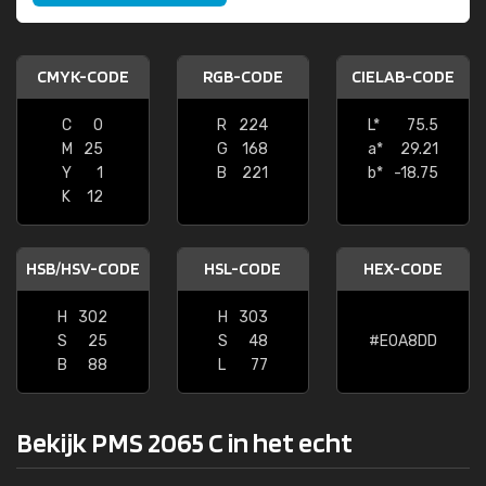
CMYK-CODE
RGB-CODE
CIELAB-CODE
C
0
R
224
L*
75.5
M
25
G
168
a*
29.21
Y
1
B
221
b*
-18.75
K
12
HSB/HSV-CODE
HSL-CODE
HEX-CODE
H
302
H
303
S
25
S
48
#E0A8DD
B
88
L
77
Bekijk PMS 2065 C in het echt