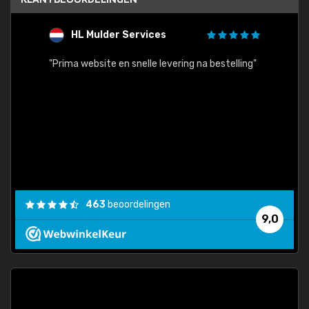
HL Mulder Services
T
"
"Prima website en snelle levering na bestelling"
"Alles
463
beoordelingen
9,0