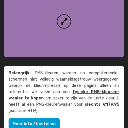
Belangrijk:
PMS-kleuren worden op computer­beeld­
schermen niet volledig waarheids­­getrouw weer­gegeven.
Gebruik de kleur­impressie op deze pagina alleen als
referentie. We raden aan een
fysieke PMS-kleuren­
waaier te kopen
om zeker te zijn van de juiste kleur. U
heeft al een PMS-kleuren­waaier voor
slechts €179,95
(exclusief BTW).
Meer info / bestellen