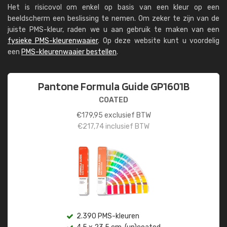
Het is risicovol om enkel op basis van een kleur op een
beeldscherm een beslissing te nemen. Om zeker te zijn van de
juiste PMS-kleur, raden we u aan gebruik te maken van een
fysieke PMS-kleurenwaaier
. Op deze website kunt u voordelig
een
PMS-kleurenwaaier bestellen
.
Pantone Formula Guide GP1601B
COATED
€
179,95
exclusief BTW
€
217,74
inclusief BTW
2.390 PMS-kleuren