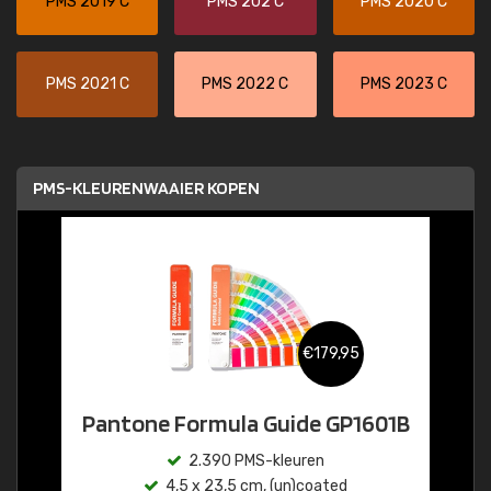
PMS 2019 C
PMS 202 C
PMS 2020 C
PMS 2021 C
PMS 2022 C
PMS 2023 C
PMS-KLEURENWAAIER KOPEN
€179,95
Pantone Formula Guide GP1601B
2.390 PMS-kleuren
4,5 x 23,5 cm, (un)coated