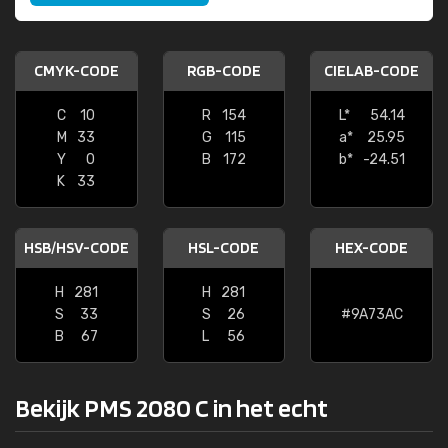
CMYK-CODE
RGB-CODE
CIELAB-CODE
C
10
R
154
L*
54.14
M
33
G
115
a*
25.95
Y
0
B
172
b*
-24.51
K
33
HSB/HSV-CODE
HSL-CODE
HEX-CODE
H
281
H
281
S
33
S
26
#9A73AC
B
67
L
56
Bekijk PMS 2080 C in het echt