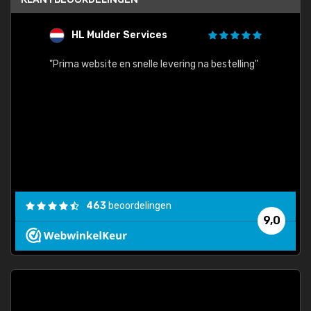
HL Mulder Services
T
"
"Prima website en snelle levering na bestelling"
"Alles
463
beoordelingen
9,0