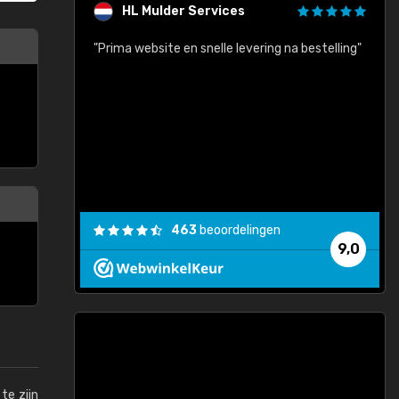
HL Mulder Services
baar!"
"Prima website en snelle levering na bestelling"
"
463
beoordelingen
9,0
te zijn