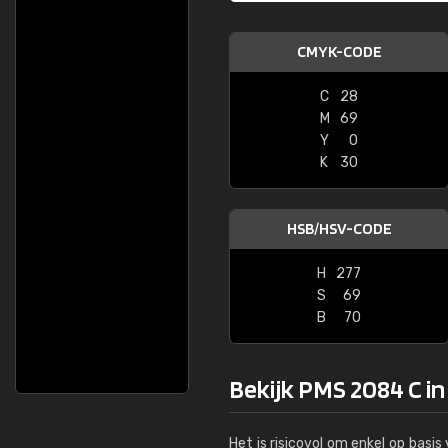
CMYK-CODE
C
28
M
69
Y
0
K
30
HSB/HSV-CODE
H
277
S
69
B
70
Bekijk PMS 2084 C in
Het is risicovol om enkel op basi