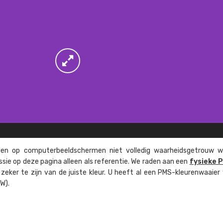
n op computer­beeld­schermen niet volledig waarheids­­getrouw w
ssie op deze pagina alleen als referentie. We raden aan een
fysieke 
eker te zijn van de juiste kleur. U heeft al een PMS-kleuren­waaier
W).