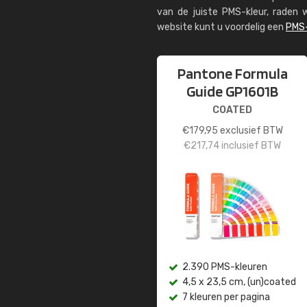
van de juiste PMS-kleur, rade
website kunt u voordelig een
PMS-
Pantone Formula
Guide GP1601B
COATED
€
179,95
exclusief BTW
€
217,74
inclusief BTW
2.390 PMS-kleuren
4,5 x 23,5 cm, (un)coated
7 kleuren per pagina