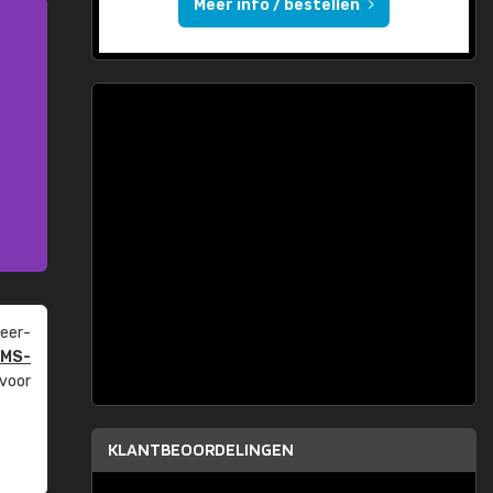
Meer info / bestellen
eer­
PMS-
 voor
KLANTBEOORDELINGEN