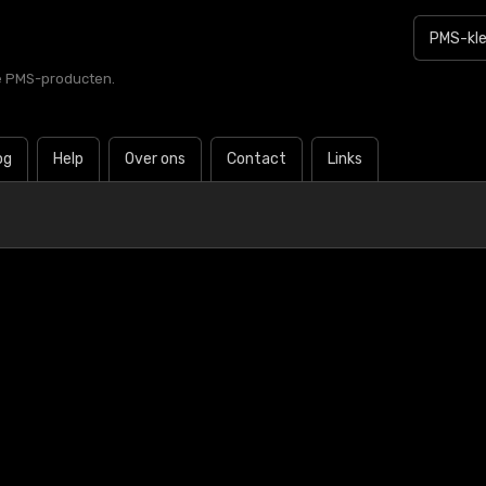
le PMS-producten.
og
Help
Over ons
Contact
Links