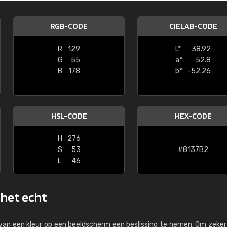
Kambier BV
RGB-CODE
CIELAB-CODE
"Super snelle service en zeer betaal
R
129
L*
38.92
G
55
a*
52.8
B
178
b*
-52.26
HSL-CODE
HEX-CODE
H
276
S
53
#8137B2
L
46
 het echt
s van een kleur op een beeldscherm een beslissing te nemen. Om zeker 