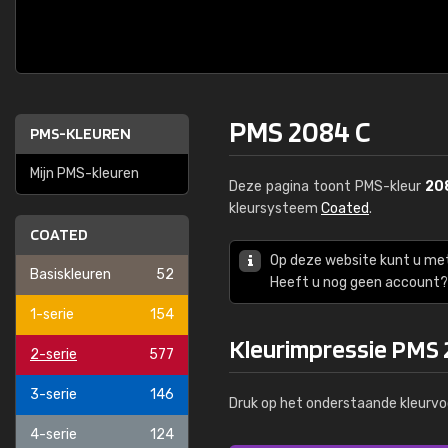
PMS 2084 C
PMS-KLEUREN
Mijn PMS-kleuren
Deze pagina toont PMS-kleur
20
kleursysteem
Coated
.
COATED
Op deze website kunt u me
Basiskleuren
52
Heeft u nog geen account? 
1-serie
154
Kleurimpressie PMS 
2-serie
577
3-serie
146
Druk op het onderstaande kleurvo
4-serie
124