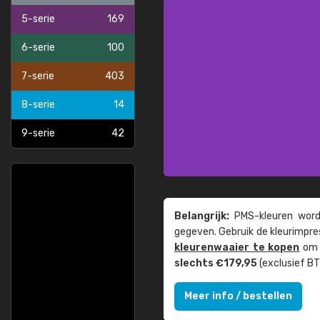
5-serie
169
6-serie
100
7-serie
403
8-serie
14
9-serie
42
Belangrijk:
PMS-kleuren worde
gegeven. Gebruik de kleur­impre
kleuren­waaier te kopen
om z
slechts €179,95
(exclusief BT
Meer info / bestellen