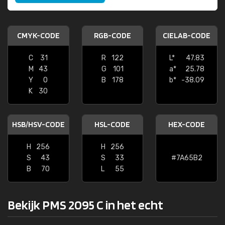
CMYK-CODE
RGB-CODE
CIELAB-CODE
C
31
R
122
L*
47.83
M
43
G
101
a*
25.78
Y
0
B
178
b*
-38.09
K
30
HSB/HSV-CODE
HSL-CODE
HEX-CODE
H
256
H
256
S
43
S
33
#7A65B2
B
70
L
55
Bekijk PMS 2095 C in het echt