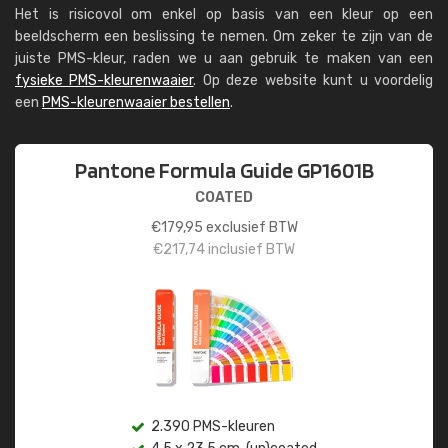
Het is risicovol om enkel op basis van een kleur op een
beeldscherm een beslissing te nemen. Om zeker te zijn van de
juiste PMS-kleur, raden we u aan gebruik te maken van een
fysieke PMS-kleurenwaaier
. Op deze website kunt u voordelig
een
PMS-kleurenwaaier bestellen
.
Pantone Formula Guide GP1601B
COATED
€
179,95
exclusief BTW
€
217,74
inclusief BTW
2.390 PMS-kleuren