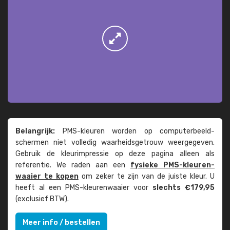
Belangrijk:
PMS-kleuren worden op computer­beeld­
schermen niet volledig waarheids­­getrouw weer­gegeven.
Gebruik de kleur­impressie op deze pagina alleen als
referentie. We raden aan een
fysieke PMS-kleuren­
waaier te kopen
om zeker te zijn van de juiste kleur. U
heeft al een PMS-kleuren­waaier voor
slechts €179,95
(exclusief BTW).
Meer info / bestellen