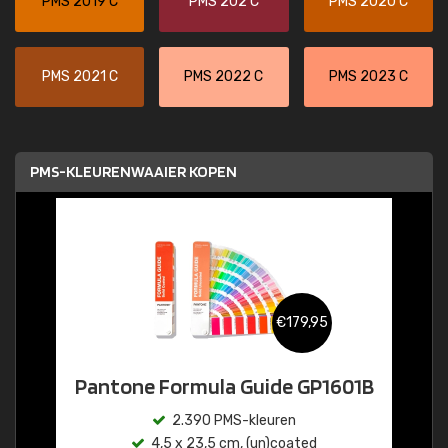
PMS 2019 C
PMS 202 C
PMS 2020 C
PMS 2021 C
PMS 2022 C
PMS 2023 C
PMS-KLEURENWAAIER KOPEN
€179,95
Pantone Formula Guide GP1601B
2.390 PMS-kleuren
4,5 x 23,5 cm, (un)coated