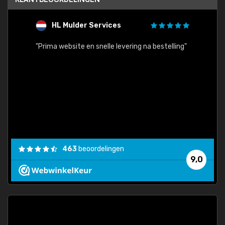
HL Mulder Services
T
"
"Prima website en snelle levering na bestelling"
"Alles
463
beoordelingen
9,0