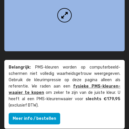
Belangrijk:
PMS-kleuren worden op computer­beeld­
schermen niet volledig waarheids­­getrouw weer­gegeven.
Gebruik de kleur­impressie op deze pagina alleen als
referentie. We raden aan een
fysieke PMS-kleuren­
waaier te kopen
om zeker te zijn van de juiste kleur. U
heeft al een PMS-kleuren­waaier voor
slechts €179,95
(exclusief BTW).
Meer info / bestellen