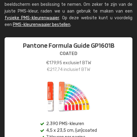
beeldscherm een beslissing te nemen. Om zeker te zijn van de
juiste PMS-kleur, raden we u aan gebruik te maken van een
fysieke PMS-kleurenwaaier
. Op deze website kunt u voordelig
een
PMS-kleurenwaaier bestellen
.
Pantone Formula Guide GP1601B
COATED
€
179,95
exclusief BTW
€
217,74
inclusief BTW
2.390 PMS-kleuren
4,5 x 23,5 cm, (un)coated