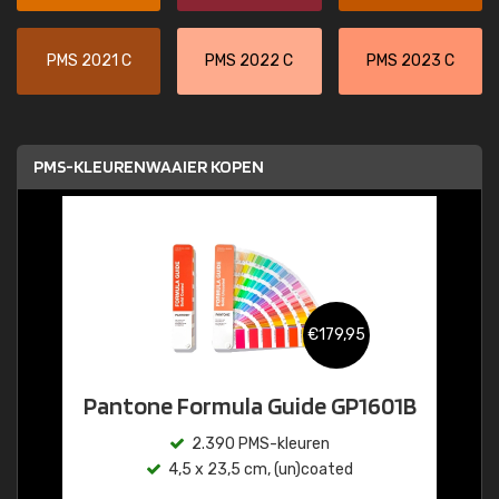
PMS 2021 C
PMS 2022 C
PMS 2023 C
PMS-KLEURENWAAIER KOPEN
€179,95
Pantone Formula Guide GP1601B
2.390 PMS-kleuren
4,5 x 23,5 cm, (un)coated