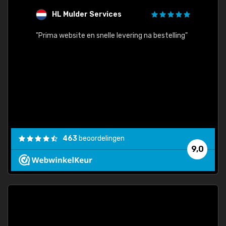
HL Mulder Services
T
"
"Prima website en snelle levering na bestelling"
"Alles
463
beoordelingen
9,0