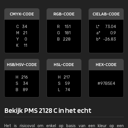
CMYK-CODE
RGB-CODE
CIELAB-CODE
C
34
R
151
L*
73.04
M
21
G
181
a*
0.9
Y
0
B
228
b*
-26.83
K
11
HSB/HSV-CODE
HSL-CODE
HEX-CODE
H
216
H
217
S
34
S
59
#97B5E4
B
89
L
74
Bekijk PMS 2128 C in het echt
Het is risicovol om enkel op basis van een kleur op een