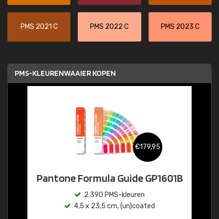
PMS 2021 C
PMS 2022 C
PMS 2023 C
PMS-KLEURENWAAIER KOPEN
€179,95
Pantone Formula Guide GP1601B
2.390 PMS-kleuren
4,5 x 23,5 cm, (un)coated