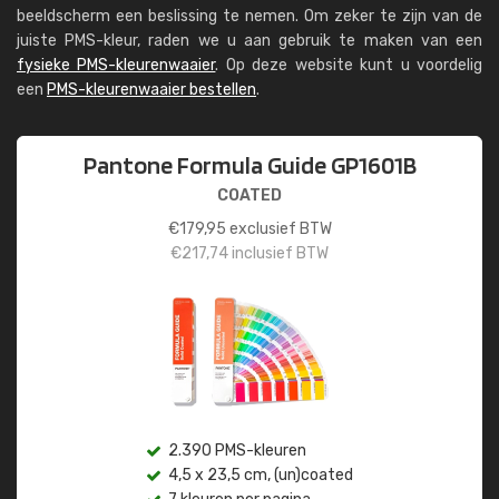
beeldscherm een beslissing te nemen. Om zeker te zijn van de
juiste PMS-kleur, raden we u aan gebruik te maken van een
fysieke PMS-kleurenwaaier
. Op deze website kunt u voordelig
een
PMS-kleurenwaaier bestellen
.
Pantone Formula Guide GP1601B
COATED
€
179,95
exclusief BTW
€
217,74
inclusief BTW
2.390 PMS-kleuren
4,5 x 23,5 cm, (un)coated