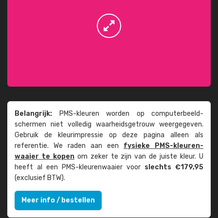
Belangrijk:
PMS-kleuren worden op computer­beeld­
schermen niet volledig waarheids­­getrouw weer­gegeven.
Gebruik de kleur­impressie op deze pagina alleen als
referentie. We raden aan een
fysieke PMS-kleuren­
waaier te kopen
om zeker te zijn van de juiste kleur. U
heeft al een PMS-kleuren­waaier voor
slechts €179,95
(exclusief BTW).
Meer info / bestellen