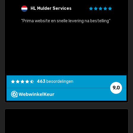
HL Mulder Services
T
"
"Prima website en snelle levering na bestelling"
"Alles
463
beoordelingen
9,0