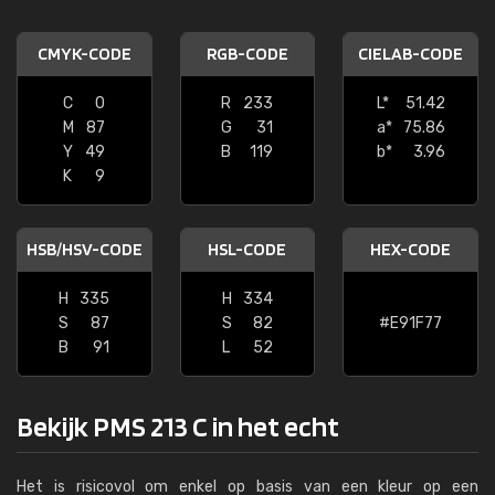
CMYK-CODE
RGB-CODE
CIELAB-CODE
C
0
R
233
L*
51.42
M
87
G
31
a*
75.86
Y
49
B
119
b*
3.96
K
9
HSB/HSV-CODE
HSL-CODE
HEX-CODE
H
335
H
334
S
87
S
82
#E91F77
B
91
L
52
Bekijk PMS 213 C in het echt
Het is risicovol om enkel op basis van een kleur op een