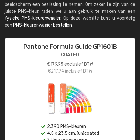
beeldscherm een beslissing te nemen. Om zeker te zijn van de
juiste PMS-kleur, raden we u aan gebruik te maken van een
fysieke PMS-kleurenwaaier
. Op deze website kunt u voordelig
een
PMS-kleurenwaaier bestellen
.
Pantone Formula Guide GP1601B
COATED
€
179,95
exclusief BTW
€
217,74
inclusief BTW
2.390 PMS-kleuren
4,5 x 23,5 cm, (un)coated