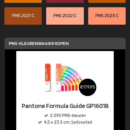
PMS 2021 C
PMS 2022 C
PMS 2023 C
PMS-KLEURENWAAIER KOPEN
€179,95
Pantone Formula Guide GP1601B
2.390 PMS-kleuren
4,5 x 23,5 cm, (un)coated