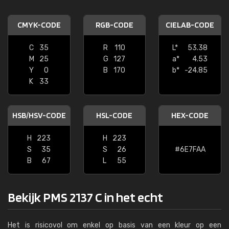
CMYK-CODE
RGB-CODE
CIELAB-CODE
C
35
R
110
L*
53.38
M
25
G
127
a*
4.53
Y
0
B
170
b*
-24.85
K
33
HSB/HSV-CODE
HSL-CODE
HEX-CODE
H
223
H
223
S
35
S
26
#6E7FAA
B
67
L
55
Bekijk PMS 2137 C in het echt
Het is risicovol om enkel op basis van een kleur op een