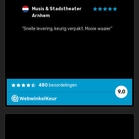
Musis & Stadstheater
L
Arnhem
rt.
"Rapid
egards
"Snelle levering, keurig verpakt. Mooie waaier"
els.
econd
/my-
ding
480
beoordelingen
e
9,0
 and