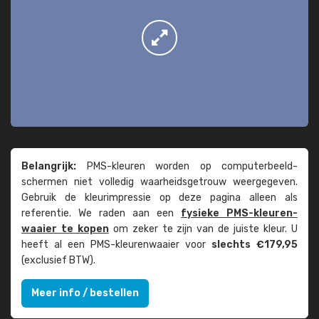
Belangrijk:
PMS-kleuren worden op computer­beeld­
schermen niet volledig waarheids­­getrouw weer­gegeven.
Gebruik de kleur­impressie op deze pagina alleen als
referentie. We raden aan een
fysieke PMS-kleuren­
waaier te kopen
om zeker te zijn van de juiste kleur. U
heeft al een PMS-kleuren­waaier voor
slechts €179,95
(exclusief BTW).
Meer info / bestellen