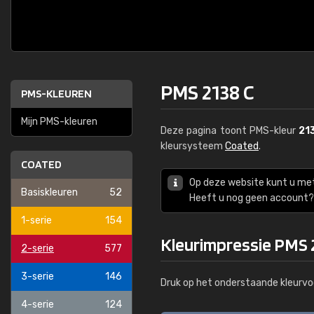
PMS 2138 C
PMS-KLEUREN
Mijn PMS-kleuren
Deze pagina toont PMS-kleur
21
kleursysteem
Coated
.
COATED
Op deze website kunt u me
Basiskleuren
52
Heeft u nog geen account? 
1-serie
154
Kleurimpressie PMS 
2-serie
577
3-serie
146
Druk op het onderstaande kleurvo
4-serie
124