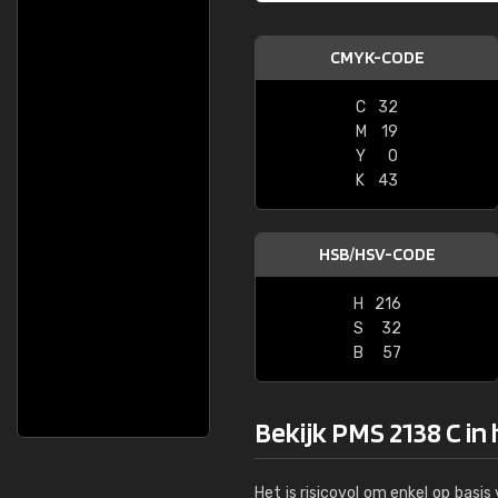
CMYK-CODE
C
32
M
19
Y
0
K
43
HSB/HSV-CODE
H
216
S
32
B
57
Bekijk PMS 2138 C in
Het is risicovol om enkel op basi