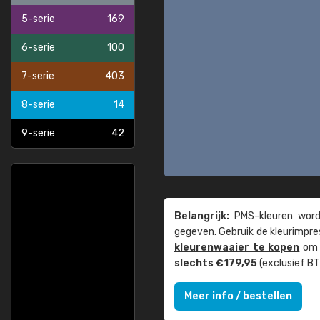
5-serie
169
6-serie
100
7-serie
403
8-serie
14
9-serie
42
Belangrijk:
PMS-kleuren worde
gegeven. Gebruik de kleur­impre
kleuren­waaier te kopen
om z
slechts €179,95
(exclusief BT
Meer info / bestellen