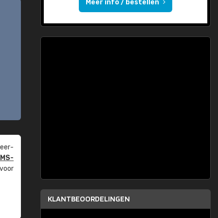
Meer info / bestellen
eer­
PMS-
 voor
KLANTBEOORDELINGEN