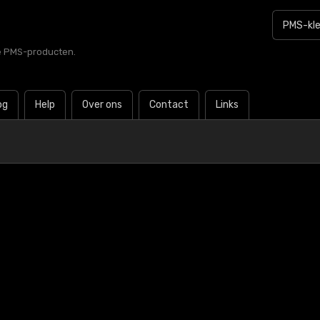
le PMS-producten.
og
Help
Over ons
Contact
Links