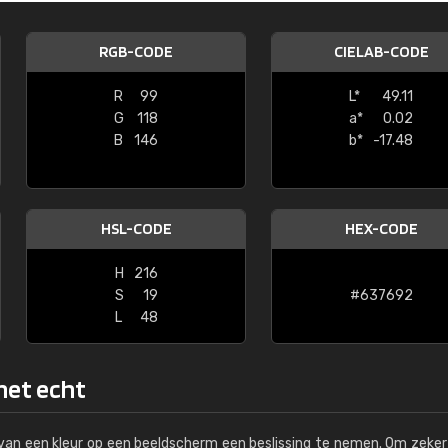
Kambier BV
RGB-CODE
CIELAB-CODE
"Super snelle service en zeer betaal
R
99
L*
49.11
G
118
a*
0.02
B
146
b*
-17.48
HSL-CODE
HEX-CODE
H
216
S
19
#637692
L
48
 het echt
s van een kleur op een beeldscherm een beslissing te nemen. Om zeker 