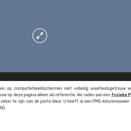
n op computer­beeld­schermen niet volledig waarheids­­getrouw w
ssie op deze pagina alleen als referentie. We raden aan een
fysieke 
eker te zijn van de juiste kleur. U heeft al een PMS-kleuren­waaier
W).