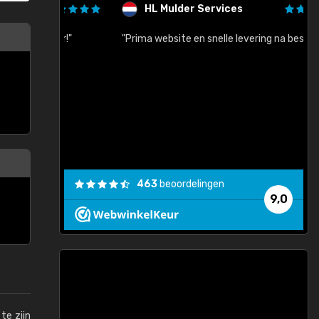
HL Mulder Services
baar!"
"Prima website en snelle levering na bestelling"
"
463
beoordelingen
9,0
te zijn