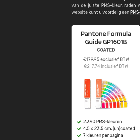
van de juiste PMS-kleur, rade
website kunt u voordelig een
PMS-
Pantone Formula
Guide GP1601B
COATED
€
179,95
exclusief BTW
€
217,74
inclusief BTW
2.390 PMS-kleuren
4,5 x 23,5 cm, (un)coated
7 kleuren per pagina