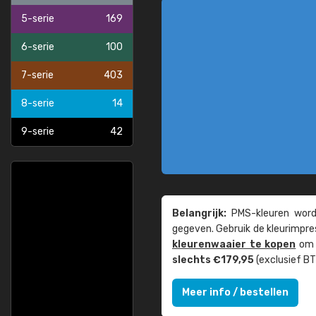
5-serie
169
6-serie
100
7-serie
403
8-serie
14
9-serie
42
Belangrijk:
PMS-kleuren worde
gegeven. Gebruik de kleur­impre
kleuren­waaier te kopen
om z
slechts €179,95
(exclusief BT
Meer info / bestellen