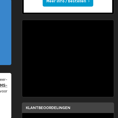
Meer info / bestellen
eer­
PMS-
 voor
KLANTBEOORDELINGEN