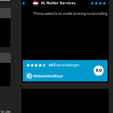
HL Mulder Services
baar!"
"Prima website en snelle levering na bestelling"
"
463
beoordelingen
9,0
te zijn