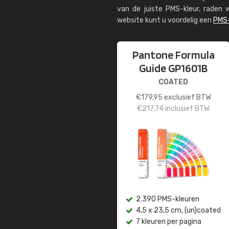
van de juiste PMS-kleur, rade
website kunt u voordelig een
PMS-
Pantone Formula
Guide GP1601B
COATED
€
179,95
exclusief BTW
€
217,74
inclusief BTW
2.390 PMS-kleuren
4,5 x 23,5 cm, (un)coated
7 kleuren per pagina