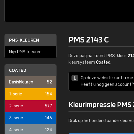
PMS 2143 C
PMS-KLEUREN
Mijn PMS-kleuren
Deze pagina toont PMS-kleur
21
kleursysteem
Coated
.
COATED
Op deze website kunt u me
Basiskleuren
52
Heeft u nog geen account? 
1-serie
154
Kleurimpressie PMS 
2-serie
577
3-serie
146
Druk op het onderstaande kleurvo
4-serie
124