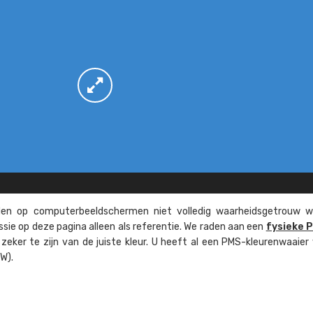
n op computer­beeld­schermen niet volledig waarheids­­getrouw w
ssie op deze pagina alleen als referentie. We raden aan een
fysieke 
eker te zijn van de juiste kleur. U heeft al een PMS-kleuren­waaier
W).