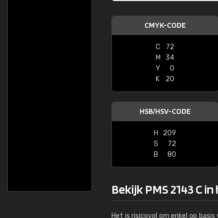
CMYK-CODE
C
72
M
34
Y
0
K
20
HSB/HSV-CODE
H
209
S
72
B
80
Bekijk PMS 2143 C in
Het is risicovol om enkel op basi