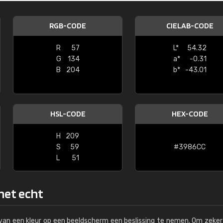
Kambier BV
RGB-CODE
CIELAB-CODE
"Super snelle service en zeer betaal
R
57
L*
54.32
G
134
a*
-0.31
B
204
b*
-43.01
HSL-CODE
HEX-CODE
H
209
S
59
#3986CC
L
51
 het echt
s van een kleur op een beeldscherm een beslissing te nemen. Om zeker 