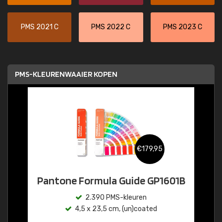
PMS 2021 C
PMS 2022 C
PMS 2023 C
PMS-KLEURENWAAIER KOPEN
€179,95
Pantone Formula Guide GP1601B
2.390 PMS-kleuren
4,5 x 23,5 cm, (un)coated