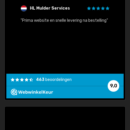
HL Mulder Services
T
"
"Prima website en snelle levering na bestelling"
"Alles
463
beoordelingen
9,0