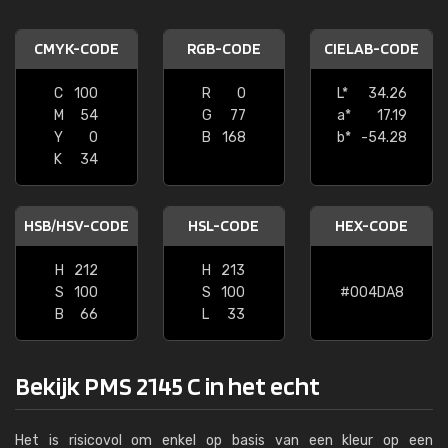
CMYK-CODE
RGB-CODE
CIELAB-CODE
C
100
R
0
L*
34.26
M
54
G
77
a*
17.19
Y
0
B
168
b*
-54.28
K
34
HSB/HSV-CODE
HSL-CODE
HEX-CODE
H
212
H
213
S
100
S
100
#004DA8
B
66
L
33
Bekijk PMS 2145 C in het echt
Het is risicovol om enkel op basis van een kleur op een