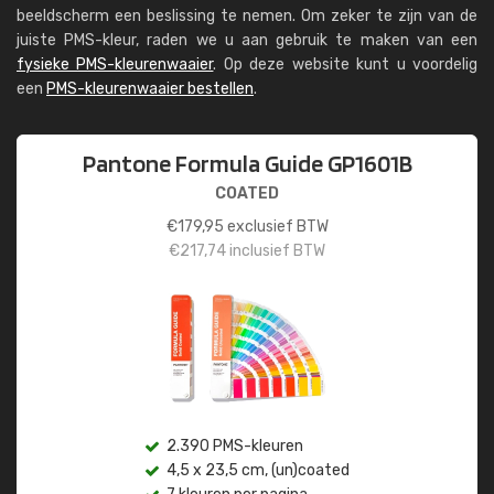
beeldscherm een beslissing te nemen. Om zeker te zijn van de
juiste PMS-kleur, raden we u aan gebruik te maken van een
fysieke PMS-kleurenwaaier
. Op deze website kunt u voordelig
een
PMS-kleurenwaaier bestellen
.
Pantone Formula Guide GP1601B
COATED
€
179,95
exclusief BTW
€
217,74
inclusief BTW
2.390 PMS-kleuren
4,5 x 23,5 cm, (un)coated