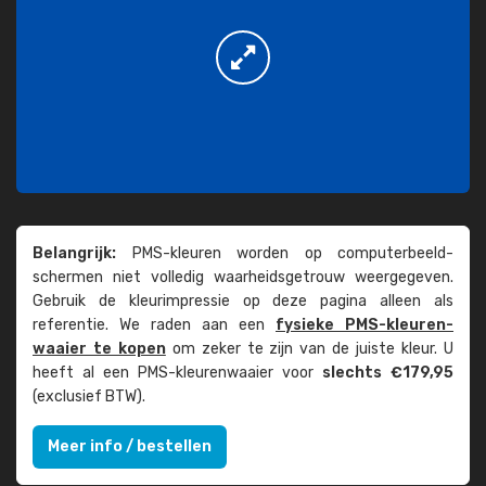
Belangrijk:
PMS-kleuren worden op computer­beeld­
schermen niet volledig waarheids­­getrouw weer­gegeven.
Gebruik de kleur­impressie op deze pagina alleen als
referentie. We raden aan een
fysieke PMS-kleuren­
waaier te kopen
om zeker te zijn van de juiste kleur. U
heeft al een PMS-kleuren­waaier voor
slechts €179,95
(exclusief BTW).
Meer info / bestellen