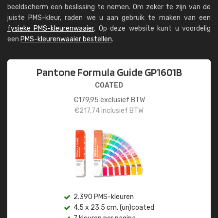
beeldscherm een beslissing te nemen. Om zeker te zijn van de
juiste PMS-kleur, raden we u aan gebruik te maken van een
fysieke PMS-kleurenwaaier
. Op deze website kunt u voordelig
een
PMS-kleurenwaaier bestellen
.
Pantone Formula Guide GP1601B
COATED
€
179,95
exclusief BTW
€
217,74
inclusief BTW
2.390 PMS-kleuren
4,5 x 23,5 cm, (un)coated