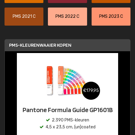
PMS 2021 C
PMS 2022 C
PMS 2023 C
PMS-KLEURENWAAIER KOPEN
€179,95
Pantone Formula Guide GP1601B
2.390 PMS-kleuren
4,5 x 23,5 cm, (un)coated