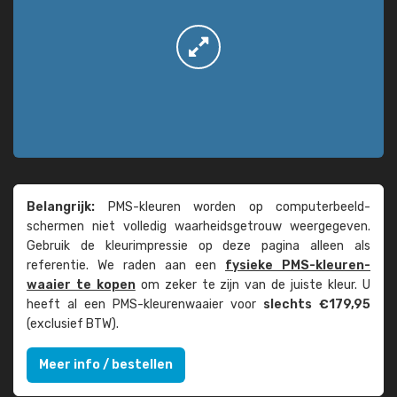
Belangrijk:
PMS-kleuren worden op computer­beeld­
schermen niet volledig waarheids­­getrouw weer­gegeven.
Gebruik de kleur­impressie op deze pagina alleen als
referentie. We raden aan een
fysieke PMS-kleuren­
waaier te kopen
om zeker te zijn van de juiste kleur. U
heeft al een PMS-kleuren­waaier voor
slechts €179,95
(exclusief BTW).
Meer info / bestellen