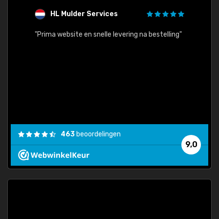
HL Mulder Services
T
"
"Prima website en snelle levering na bestelling"
"Alles
463
beoordelingen
9,0