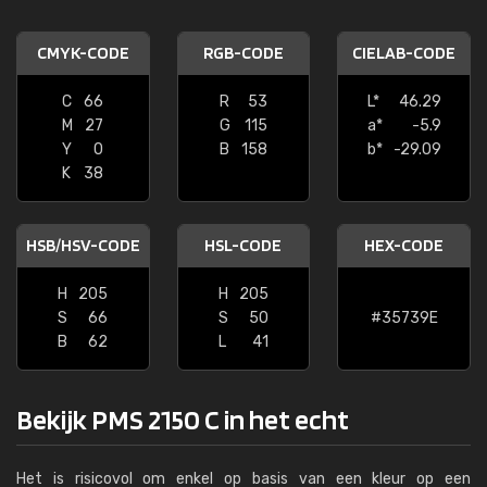
CMYK-CODE
RGB-CODE
CIELAB-CODE
C
66
R
53
L*
46.29
M
27
G
115
a*
-5.9
Y
0
B
158
b*
-29.09
K
38
HSB/HSV-CODE
HSL-CODE
HEX-CODE
H
205
H
205
S
66
S
50
#35739E
B
62
L
41
Bekijk PMS 2150 C in het echt
Het is risicovol om enkel op basis van een kleur op een