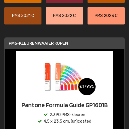
PMS 2021 C
PMS 2022 C
PMS 2023 C
PMS-KLEURENWAAIER KOPEN
€179,95
Pantone Formula Guide GP1601B
2.390 PMS-kleuren
4,5 x 23,5 cm, (un)coated