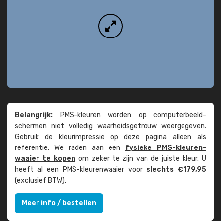
Belangrijk:
PMS-kleuren worden op computer­beeld­
schermen niet volledig waarheids­­getrouw weer­gegeven.
Gebruik de kleur­impressie op deze pagina alleen als
referentie. We raden aan een
fysieke PMS-kleuren­
waaier te kopen
om zeker te zijn van de juiste kleur. U
heeft al een PMS-kleuren­waaier voor
slechts €179,95
(exclusief BTW).
Meer info / bestellen