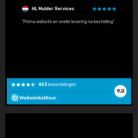
HL Mulder Services
T
"
"Prima website en snelle levering na bestelling"
"Alles
463
beoordelingen
9,0