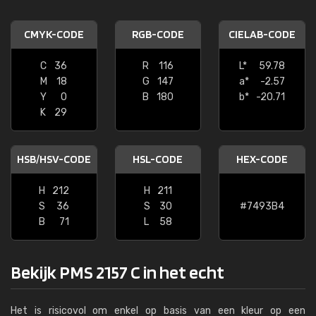
CMYK-CODE
RGB-CODE
CIELAB-CODE
C
36
R
116
L*
59.78
M
18
G
147
a*
-2.57
Y
0
B
180
b*
-20.71
K
29
HSB/HSV-CODE
HSL-CODE
HEX-CODE
H
212
H
211
S
36
S
30
#7493B4
B
71
L
58
Bekijk PMS 2157 C in het echt
Het is risicovol om enkel op basis van een kleur op een