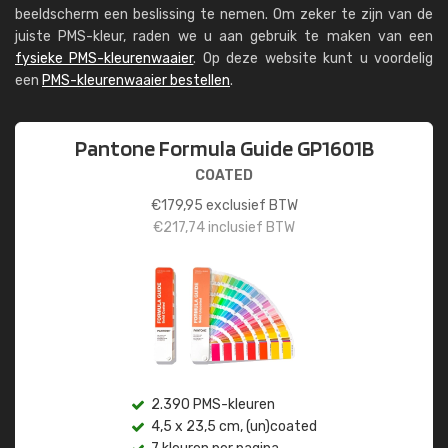
beeldscherm een beslissing te nemen. Om zeker te zijn van de
juiste PMS-kleur, raden we u aan gebruik te maken van een
fysieke PMS-kleurenwaaier
. Op deze website kunt u voordelig
een
PMS-kleurenwaaier bestellen
.
Pantone Formula Guide GP1601B
COATED
€
179,95
exclusief BTW
€
217,74
inclusief BTW
2.390 PMS-kleuren
4,5 x 23,5 cm, (un)coated