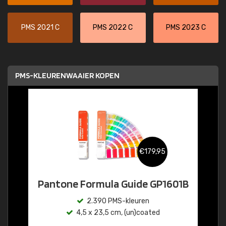
PMS 2021 C
PMS 2022 C
PMS 2023 C
PMS-KLEURENWAAIER KOPEN
€179,95
Pantone Formula Guide GP1601B
2.390 PMS-kleuren
4,5 x 23,5 cm, (un)coated