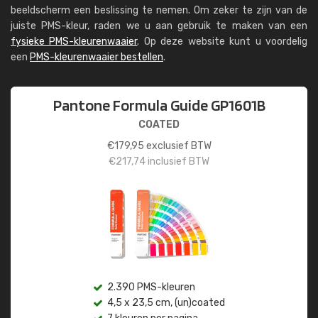
beeldscherm een beslissing te nemen. Om zeker te zijn van de
juiste PMS-kleur, raden we u aan gebruik te maken van een
fysieke PMS-kleurenwaaier
. Op deze website kunt u voordelig
een
PMS-kleurenwaaier bestellen
.
Pantone Formula Guide GP1601B
COATED
€
179,95
exclusief BTW
€
217,74
inclusief BTW
2.390 PMS-kleuren
4,5 x 23,5 cm, (un)coated