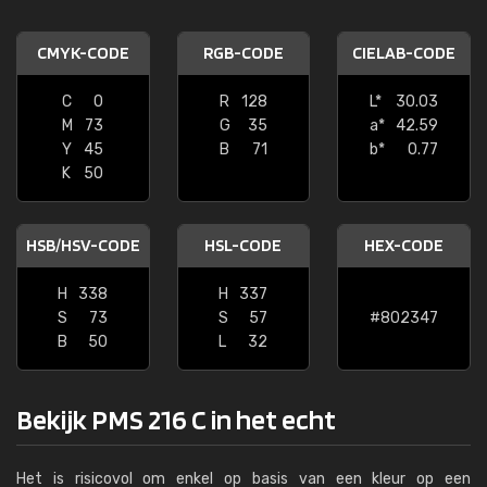
CMYK-CODE
RGB-CODE
CIELAB-CODE
C
0
R
128
L*
30.03
M
73
G
35
a*
42.59
Y
45
B
71
b*
0.77
K
50
HSB/HSV-CODE
HSL-CODE
HEX-CODE
H
338
H
337
S
73
S
57
#802347
B
50
L
32
Bekijk PMS 216 C in het echt
Het is risicovol om enkel op basis van een kleur op een