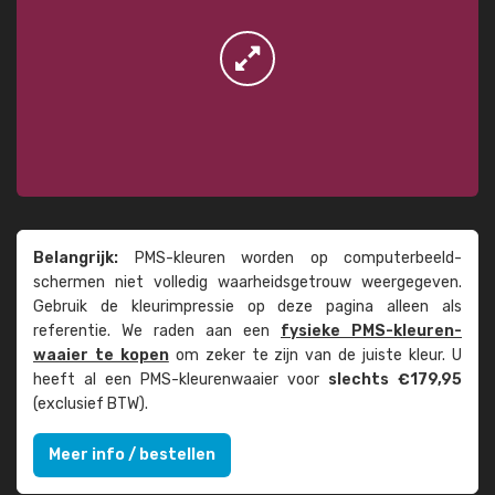
Belangrijk:
PMS-kleuren worden op computer­beeld­
schermen niet volledig waarheids­­getrouw weer­gegeven.
Gebruik de kleur­impressie op deze pagina alleen als
referentie. We raden aan een
fysieke PMS-kleuren­
waaier te kopen
om zeker te zijn van de juiste kleur. U
heeft al een PMS-kleuren­waaier voor
slechts €179,95
(exclusief BTW).
Meer info / bestellen