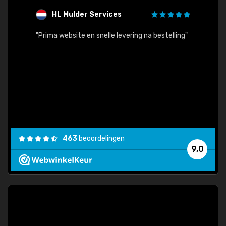
HL Mulder Services
T
"
"Prima website en snelle levering na bestelling"
"Alles
463
beoordelingen
9,0