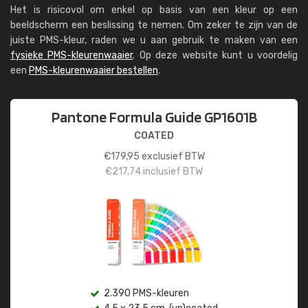
Het is risicovol om enkel op basis van een kleur op een
beeldscherm een beslissing te nemen. Om zeker te zijn van de
juiste PMS-kleur, raden we u aan gebruik te maken van een
fysieke PMS-kleurenwaaier
. Op deze website kunt u voordelig
een
PMS-kleurenwaaier bestellen
.
Pantone Formula Guide GP1601B
COATED
€
179,95
exclusief BTW
€
217,74
inclusief BTW
2.390 PMS-kleuren