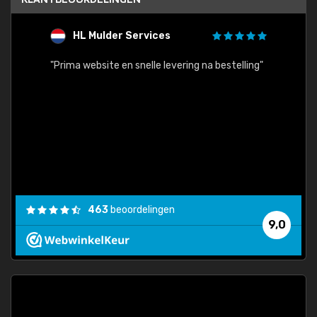
HL Mulder Services
T
"
"Prima website en snelle levering na bestelling"
"Alles
463
beoordelingen
9,0