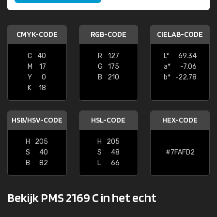
CMYK-CODE
RGB-CODE
CIELAB-CODE
C
40
R
127
L*
69.34
M
17
G
175
a*
-7.06
Y
0
B
210
b*
-22.78
K
18
HSB/HSV-CODE
HSL-CODE
HEX-CODE
H
205
H
205
S
40
S
48
#7FAFD2
B
82
L
66
Bekijk PMS 2169 C in het echt