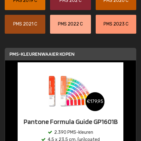
PMS 2019 C
PMS 202 C
PMS 2020 C
PMS 2021 C
PMS 2022 C
PMS 2023 C
PMS-KLEURENWAAIER KOPEN
€179,95
Pantone Formula Guide GP1601B
2.390 PMS-kleuren
4,5 x 23,5 cm, (un)coated