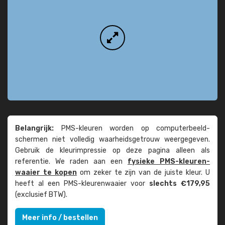
Belangrijk:
PMS-kleuren worden op computer­beeld­
schermen niet volledig waarheids­­getrouw weer­gegeven.
Gebruik de kleur­impressie op deze pagina alleen als
referentie. We raden aan een
fysieke PMS-kleuren­
waaier te kopen
om zeker te zijn van de juiste kleur. U
heeft al een PMS-kleuren­waaier voor
slechts €179,95
(exclusief BTW).
Meer info / bestellen