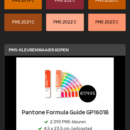
PMS 2019 C
PMS 202 C
PMS 2020 C
PMS 2021 C
PMS 2022 C
PMS 2023 C
PMS-KLEURENWAAIER KOPEN
€179,95
Pantone Formula Guide GP1601B
2.390 PMS-kleuren
4,5 x 23,5 cm, (un)coated