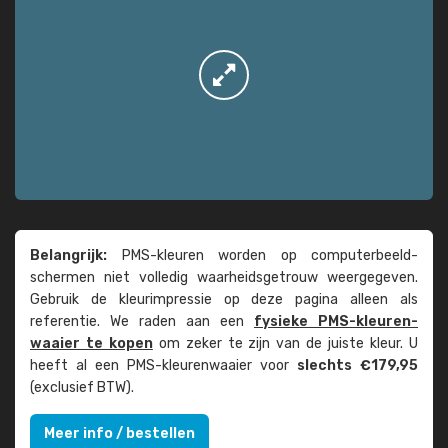
Belangrijk:
PMS-kleuren worden op computer­beeld­
schermen niet volledig waarheids­­getrouw weer­gegeven.
Gebruik de kleur­impressie op deze pagina alleen als
referentie. We raden aan een
fysieke PMS-kleuren­
waaier te kopen
om zeker te zijn van de juiste kleur. U
heeft al een PMS-kleuren­waaier voor
slechts €179,95
(exclusief BTW).
Meer info / bestellen