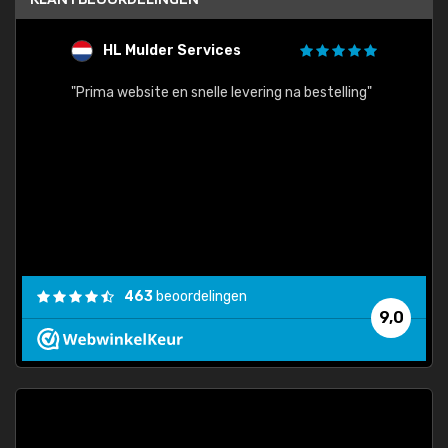
HL Mulder Services
T
"
"Prima website en snelle levering na bestelling"
"Alles
463
beoordelingen
9,0