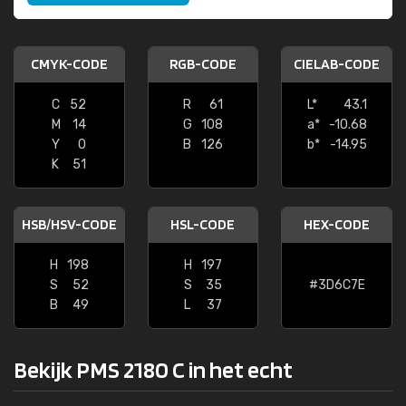
CMYK-CODE
RGB-CODE
CIELAB-CODE
C
52
R
61
L*
43.1
M
14
G
108
a*
-10.68
Y
0
B
126
b*
-14.95
K
51
HSB/HSV-CODE
HSL-CODE
HEX-CODE
H
198
H
197
S
52
S
35
#3D6C7E
B
49
L
37
Bekijk PMS 2180 C in het echt