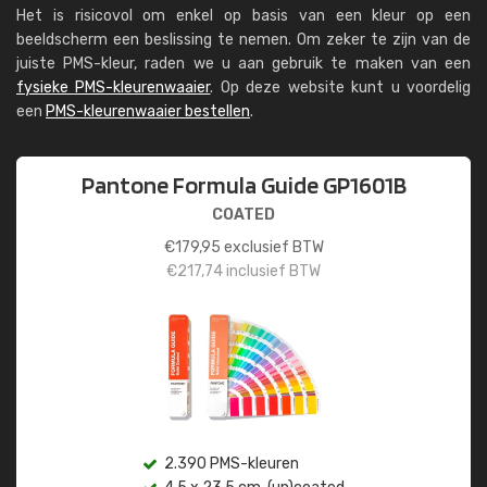
Het is risicovol om enkel op basis van een kleur op een
beeldscherm een beslissing te nemen. Om zeker te zijn van de
juiste PMS-kleur, raden we u aan gebruik te maken van een
fysieke PMS-kleurenwaaier
. Op deze website kunt u voordelig
een
PMS-kleurenwaaier bestellen
.
Pantone Formula Guide GP1601B
COATED
€
179,95
exclusief BTW
€
217,74
inclusief BTW
2.390 PMS-kleuren