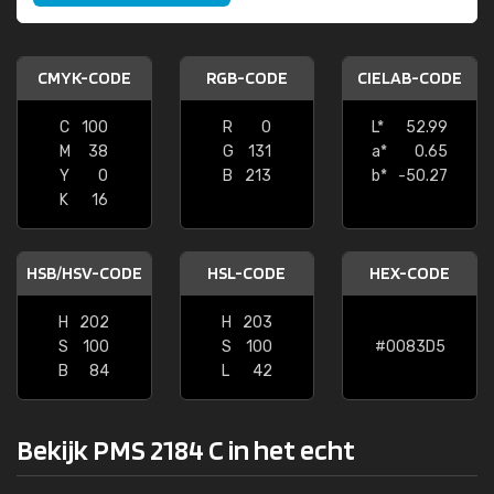
CMYK-CODE
RGB-CODE
CIELAB-CODE
C
100
R
0
L*
52.99
M
38
G
131
a*
0.65
Y
0
B
213
b*
-50.27
K
16
HSB/HSV-CODE
HSL-CODE
HEX-CODE
H
202
H
203
S
100
S
100
#0083D5
B
84
L
42
Bekijk PMS 2184 C in het echt