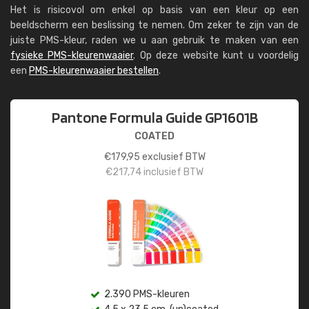
Het is risicovol om enkel op basis van een kleur op een
beeldscherm een beslissing te nemen. Om zeker te zijn van de
juiste PMS-kleur, raden we u aan gebruik te maken van een
fysieke PMS-kleurenwaaier
. Op deze website kunt u voordelig
een
PMS-kleurenwaaier bestellen
.
Pantone Formula Guide GP1601B
COATED
€
179,95
exclusief BTW
€
217,74
inclusief BTW
2.390 PMS-kleuren