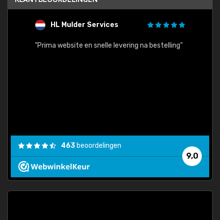
HL Mulder Services
T
"
"Prima website en snelle levering na bestelling"
"Alles
463
beoordelingen
9,0