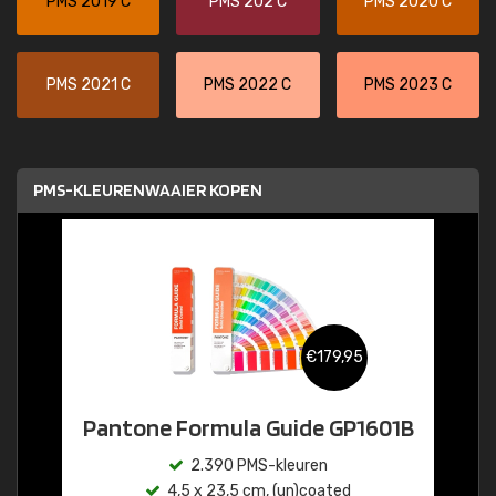
PMS 2019 C
PMS 202 C
PMS 2020 C
PMS 2021 C
PMS 2022 C
PMS 2023 C
PMS-KLEURENWAAIER KOPEN
€179,95
Pantone Formula Guide GP1601B
2.390 PMS-kleuren
4,5 x 23,5 cm, (un)coated