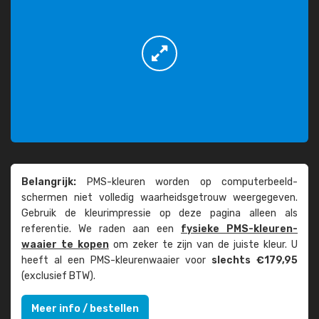
Belangrijk:
PMS-kleuren worden op computer­beeld­
schermen niet volledig waarheids­­getrouw weer­gegeven.
Gebruik de kleur­impressie op deze pagina alleen als
referentie. We raden aan een
fysieke PMS-kleuren­
waaier te kopen
om zeker te zijn van de juiste kleur. U
heeft al een PMS-kleuren­waaier voor
slechts €179,95
(exclusief BTW).
Meer info / bestellen