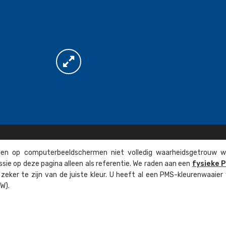
n op computer­beeld­schermen niet volledig waarheids­­getrouw w
ssie op deze pagina alleen als referentie. We raden aan een
fysieke 
eker te zijn van de juiste kleur. U heeft al een PMS-kleuren­waaier
W).