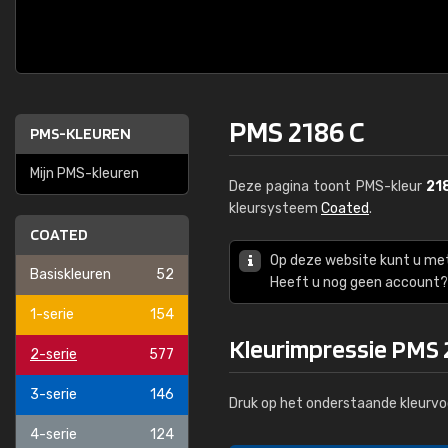
PMS 2186 C
PMS-KLEUREN
Mijn PMS-kleuren
Deze pagina toont PMS-kleur
21
kleursysteem
Coated
.
COATED
Op deze website kunt u me
Basiskleuren
52
Heeft u nog geen account? 
1-serie
154
Kleurimpressie PMS 
2-serie
577
3-serie
146
Druk op het onderstaande kleurvo
4-serie
124