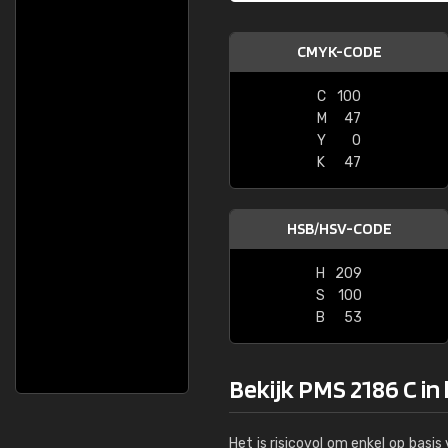
CMYK-CODE
C
100
M
47
Y
0
K
47
HSB/HSV-CODE
H
209
S
100
B
53
Bekijk PMS 2186 C in
Het is risicovol om enkel op basi