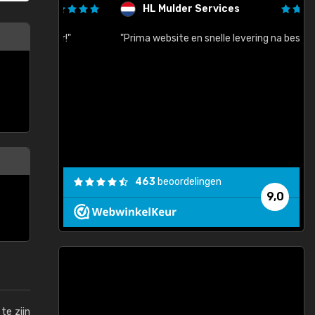
HL Mulder Services
baar!"
"Prima website en snelle levering na bestelling"
"
463
beoordelingen
9,0
te zijn