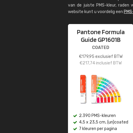
van de juiste PMS-kleur, rade
website kunt u voordelig een
PMS-
Pantone Formula
Guide GP1601B
COATED
€
179,95
exclusief BTW
€
217,74
inclusief BTW
2.390 PMS-kleuren
4,5 x 23,5 cm, (un)coated
7 kleuren per pagina