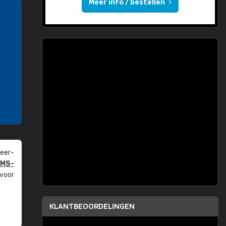
Meer info / bestellen
eer­
PMS-
 voor
KLANTBEOORDELINGEN