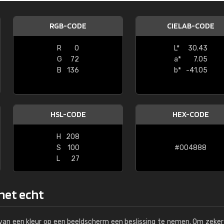
Kambier BV
RGB-CODE
CIELAB-CODE
"Super snelle service en zeer betaal
R
0
L*
30.43
G
72
a*
7.05
B
136
b*
-41.05
HSL-CODE
HEX-CODE
H
208
S
100
#004888
L
27
 het echt
s van een kleur op een beeldscherm een beslissing te nemen. Om zeker 