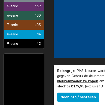
5-serie
169
6-serie
100
7-serie
403
8-serie
14
9-serie
42
Belangrijk:
PMS-kleuren worde
gegeven. Gebruik de kleur­impre
kleuren­waaier te kopen
om z
slechts €179,95
(exclusief BT
Meer info / bestellen