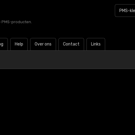
le PMS-producten.
og
Help
Over ons
Contact
Links