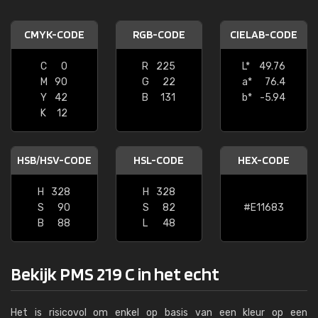
CMYK-CODE
RGB-CODE
CIELAB-CODE
C
0
R
225
L*
49.76
M
90
G
22
a*
76.4
Y
42
B
131
b*
-5.94
K
12
HSB/HSV-CODE
HSL-CODE
HEX-CODE
H
328
H
328
S
90
S
82
#E11683
B
88
L
48
Bekijk PMS 219 C in het echt
Het is risicovol om enkel op basis van een kleur op een