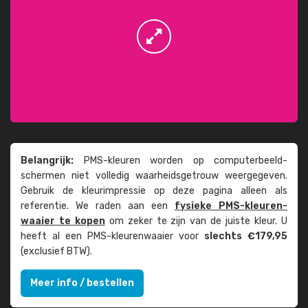
Belangrijk:
PMS-kleuren worden op computer­beeld­
schermen niet volledig waarheids­­getrouw weer­gegeven.
Gebruik de kleur­impressie op deze pagina alleen als
referentie. We raden aan een
fysieke PMS-kleuren­
waaier te kopen
om zeker te zijn van de juiste kleur. U
heeft al een PMS-kleuren­waaier voor
slechts €179,95
(exclusief BTW).
Meer info / bestellen