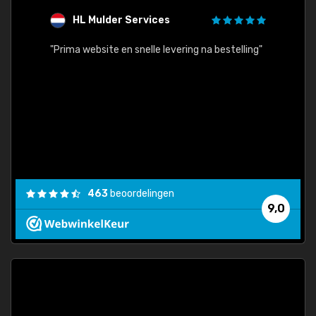
HL Mulder Services
T
"
"Prima website en snelle levering na bestelling"
"Alles
463
beoordelingen
9,0