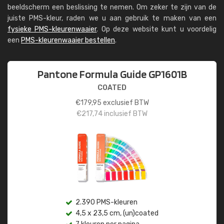
beeldscherm een beslissing te nemen. Om zeker te zijn van de
juiste PMS-kleur, raden we u aan gebruik te maken van een
fysieke PMS-kleurenwaaier
. Op deze website kunt u voordelig
een
PMS-kleurenwaaier bestellen
.
Pantone Formula Guide GP1601B
COATED
€
179,95
exclusief BTW
€
217,74
inclusief BTW
2.390 PMS-kleuren
4,5 x 23,5 cm, (un)coated