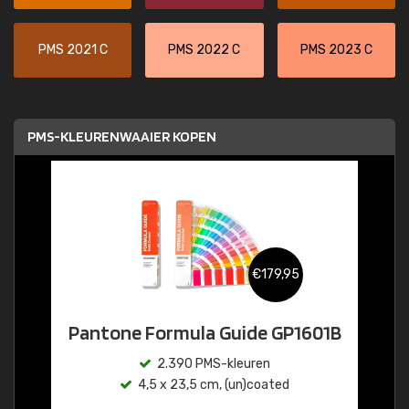
PMS 2021 C
PMS 2022 C
PMS 2023 C
PMS-KLEURENWAAIER KOPEN
€179,95
Pantone Formula Guide GP1601B
2.390 PMS-kleuren
4,5 x 23,5 cm, (un)coated