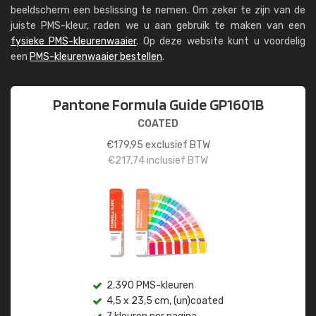
beeldscherm een beslissing te nemen. Om zeker te zijn van de
juiste PMS-kleur, raden we u aan gebruik te maken van een
fysieke PMS-kleurenwaaier
. Op deze website kunt u voordelig
een
PMS-kleurenwaaier bestellen
.
Pantone Formula Guide GP1601B
COATED
€
179,95
exclusief BTW
€
217,74
inclusief BTW
2.390 PMS-kleuren
4,5 x 23,5 cm, (un)coated