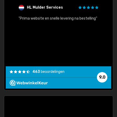
HL Mulder Services
T
"
"Prima website en snelle levering na bestelling"
"Alles
463
beoordelingen
9,0