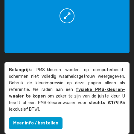
Belangrijk:
PMS-kleuren worden op computer­beeld­
schermen niet volledig waarheids­­getrouw weer­gegeven.
Gebruik de kleur­impressie op deze pagina alleen als
referentie. We raden aan een
fysieke PMS-kleuren­
waaier te kopen
om zeker te zijn van de juiste kleur. U
heeft al een PMS-kleuren­waaier voor
slechts €179,95
(exclusief BTW).
Meer info / bestellen