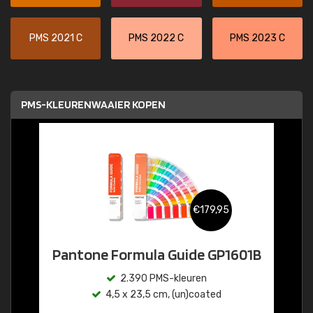
PMS 2021 C
PMS 2022 C
PMS 2023 C
PMS-KLEURENWAAIER KOPEN
€179,95
Pantone Formula Guide GP1601B
2.390 PMS-kleuren
4,5 x 23,5 cm, (un)coated