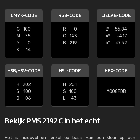
CMYK-CODE
RGB-CODE
CIELAB-CODE
C
100
R
0
L*
56.84
M
35
G
143
a*
-4.17
Y
0
B
219
b*
-47.52
K
14
HSB/HSV-CODE
HSL-CODE
HEX-CODE
H
202
H
201
S
100
S
100
#008FDB
B
86
L
43
Bekijk PMS 2192 C in het echt
Het is risicovol om enkel op basis van een kleur op een