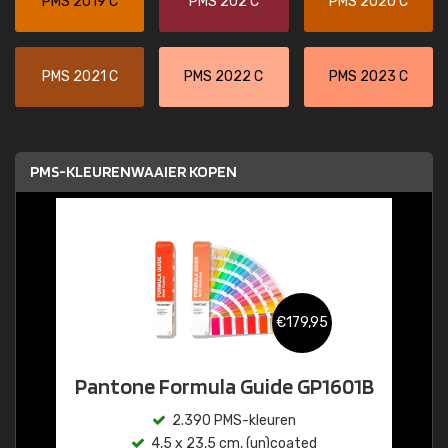
PMS 2019 C
PMS 202 C
PMS 2020 C
PMS 2021 C
PMS 2022 C
PMS 2023 C
PMS-KLEURENWAAIER KOPEN
€179,95
Pantone Formula Guide GP1601B
2.390 PMS-kleuren
4,5 x 23,5 cm, (un)coated