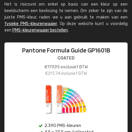
Het is risicovol om enkel op basis van een kleur op een
beeldscherm een beslissing te nemen. Om zeker te zijn van de
juiste PMS-kleur, raden we u aan gebruik te maken van een
fysieke PMS-kleurenwaaier
. Op deze website kunt u voordelig
een
PMS-kleurenwaaier bestellen
.
Pantone Formula Guide GP1601B
COATED
€
179,95
exclusief BTW
€
217,74
inclusief BTW
2.390 PMS-kleuren