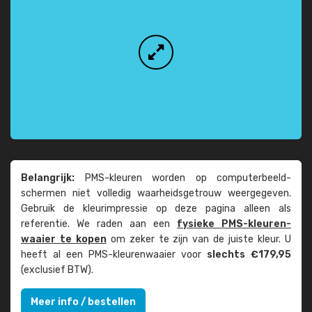
Belangrijk:
PMS-kleuren worden op computer­beeld­
schermen niet volledig waarheids­­getrouw weer­gegeven.
Gebruik de kleur­impressie op deze pagina alleen als
referentie. We raden aan een
fysieke PMS-kleuren­
waaier te kopen
om zeker te zijn van de juiste kleur. U
heeft al een PMS-kleuren­waaier voor
slechts €179,95
(exclusief BTW).
Meer info / bestellen