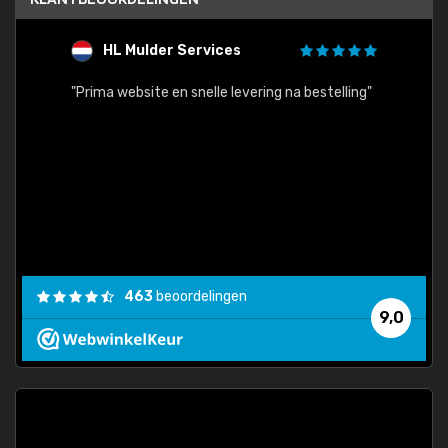
HL Mulder Services
T
"
"Prima website en snelle levering na bestelling"
"Alles
463
beoordelingen
9,0