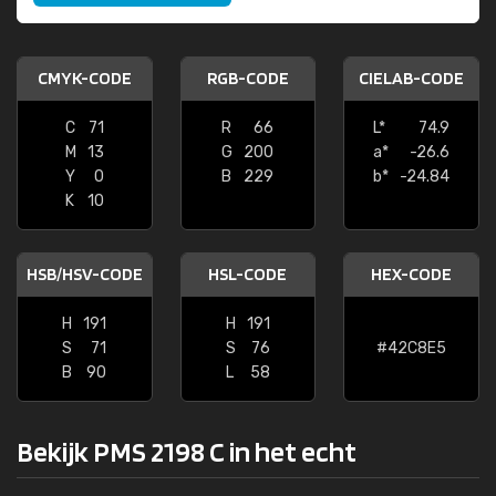
CMYK-CODE
RGB-CODE
CIELAB-CODE
C
71
R
66
L*
74.9
M
13
G
200
a*
-26.6
Y
0
B
229
b*
-24.84
K
10
HSB/HSV-CODE
HSL-CODE
HEX-CODE
H
191
H
191
S
71
S
76
#42C8E5
B
90
L
58
Bekijk PMS 2198 C in het echt