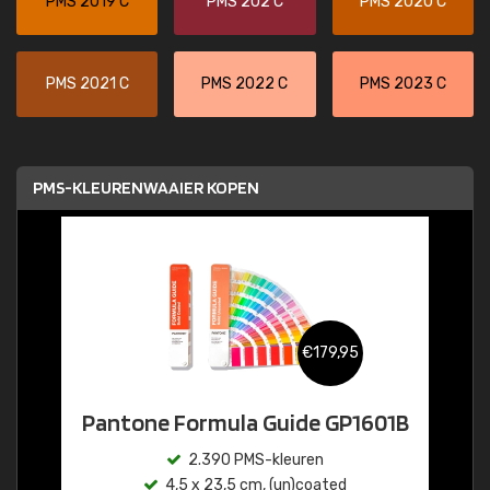
PMS 2019 C
PMS 202 C
PMS 2020 C
PMS 2021 C
PMS 2022 C
PMS 2023 C
PMS-KLEURENWAAIER KOPEN
€179,95
Pantone Formula Guide GP1601B
2.390 PMS-kleuren
4,5 x 23,5 cm, (un)coated