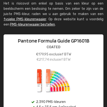
Het is risicovol om enkel op basis van een kleur op een
beeldscherm een beslissing te nemen. Om zeker te zijn van de
juiste PMS-kleur, raden we u aan gebruik te maken van een
fysieke PMS-kleurenwaaier
. Op deze website kunt u voordelig
een
PMS-kleurenwaaier bestellen
.
Pantone Formula Guide GP1601B
COATED
€
179,95
exclusief BTW
€
217,74
inclusief BTW
2.390 PMS-kleuren