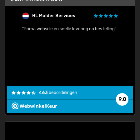
HL Mulder Services
T
"
"Prima website en snelle levering na bestelling"
"Alles
463
beoordelingen
9,0