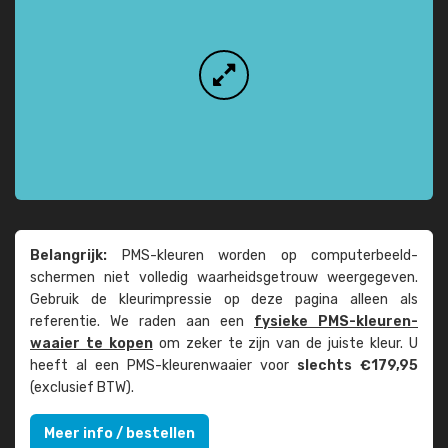
Belangrijk:
PMS-kleuren worden op computer­beeld­
schermen niet volledig waarheids­­getrouw weer­gegeven.
Gebruik de kleur­impressie op deze pagina alleen als
referentie. We raden aan een
fysieke PMS-kleuren­
waaier te kopen
om zeker te zijn van de juiste kleur. U
heeft al een PMS-kleuren­waaier voor
slechts €179,95
(exclusief BTW).
Meer info / bestellen