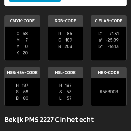
CMYK-CODE
RGB-CODE
CIELAB-CODE
C
58
R
85
L*
71.31
M
7
G
189
a*
-25.89
Y
0
B
203
b*
-16.13
K
20
HSB/HSV-CODE
HSL-CODE
HEX-CODE
H
187
H
187
S
58
S
53
#55BDCB
B
80
L
57
Bekijk PMS 2227 C in het echt