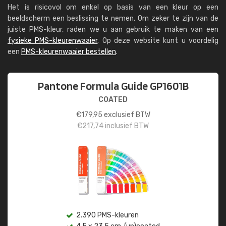
Het is risicovol om enkel op basis van een kleur op een
beeldscherm een beslissing te nemen. Om zeker te zijn van de
juiste PMS-kleur, raden we u aan gebruik te maken van een
fysieke PMS-kleurenwaaier
. Op deze website kunt u voordelig
een
PMS-kleurenwaaier bestellen
.
Pantone Formula Guide GP1601B
COATED
€
179,95
exclusief BTW
€
217,74
inclusief BTW
2.390 PMS-kleuren