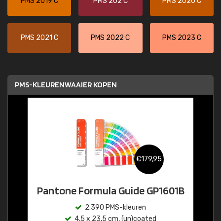
PMS 2019 C
PMS 202 C
PMS 2020 C
PMS 2021 C
PMS 2022 C
PMS 2023 C
PMS-KLEURENWAAIER KOPEN
€179,95
Pantone Formula Guide GP1601B
2.390 PMS-kleuren
4,5 x 23,5 cm, (un)coated