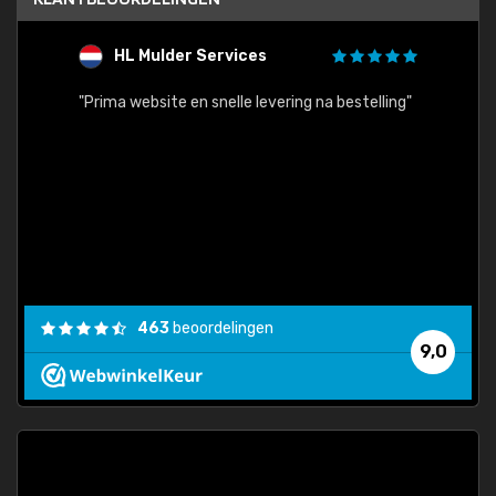
HL Mulder Services
T
"
"Prima website en snelle levering na bestelling"
"Alles
463
beoordelingen
9,0