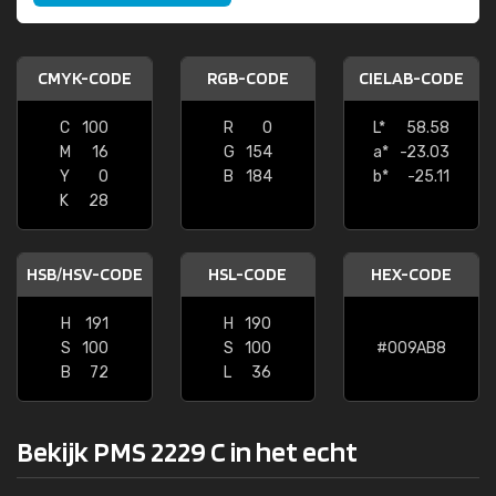
CMYK-CODE
RGB-CODE
CIELAB-CODE
C
100
R
0
L*
58.58
M
16
G
154
a*
-23.03
Y
0
B
184
b*
-25.11
K
28
HSB/HSV-CODE
HSL-CODE
HEX-CODE
H
191
H
190
S
100
S
100
#009AB8
B
72
L
36
Bekijk PMS 2229 C in het echt