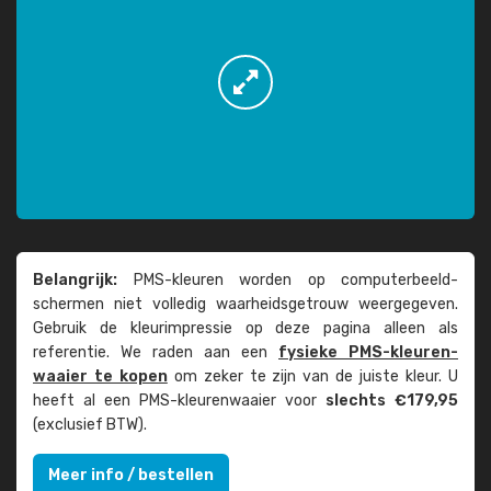
Belangrijk:
PMS-kleuren worden op computer­beeld­
schermen niet volledig waarheids­­getrouw weer­gegeven.
Gebruik de kleur­impressie op deze pagina alleen als
referentie. We raden aan een
fysieke PMS-kleuren­
waaier te kopen
om zeker te zijn van de juiste kleur. U
heeft al een PMS-kleuren­waaier voor
slechts €179,95
(exclusief BTW).
Meer info / bestellen