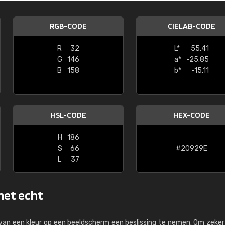
Kambier BV
RGB-CODE
CIELAB-CODE
"Super snelle service en zeer betaal
R
32
L*
55.41
G
146
a*
-25.85
B
158
b*
-15.11
HSL-CODE
HEX-CODE
H
186
S
66
#20929E
L
37
 het echt
s van een kleur op een beeldscherm een beslissing te nemen. Om zeker 