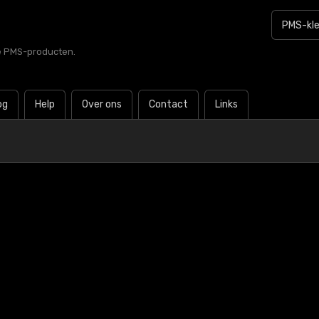
le PMS-producten.
og
Help
Over ons
Contact
Links