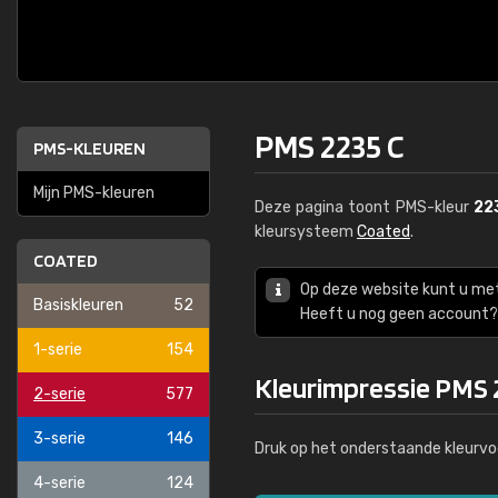
PMS 2235 C
PMS-KLEUREN
Mijn PMS-kleuren
Deze pagina toont PMS-kleur
22
kleursysteem
Coated
.
COATED
Op deze website kunt u me
Basiskleuren
52
Heeft u nog geen account? 
1-serie
154
Kleurimpressie PMS 
2-serie
577
3-serie
146
Druk op het onderstaande kleurvo
4-serie
124