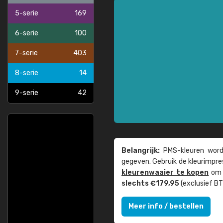
5-serie
169
6-serie
100
7-serie
403
8-serie
14
9-serie
42
Belangrijk:
PMS-kleuren worde
gegeven. Gebruik de kleur­impre
kleuren­waaier te kopen
om z
slechts €179,95
(exclusief BT
Meer info / bestellen