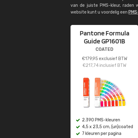
van de juiste PMS-kleur, rade
website kunt u voordelig een
PMS-
Pantone Formula
Guide GP1601B
COATED
€
179,95
exclusief BTW
€
217,74
inclusief BTW
2.390 PMS-kleuren
4,5 x 23,5 cm, (un)coated
7 kleuren per pagina