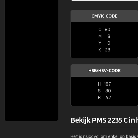
CMYK-CODE
C
80
M
8
Y
0
K
38
HSB/HSV-CODE
H
187
S
80
B
62
Bekijk PMS 2235 C in
Het is risicovol om enkel op basi