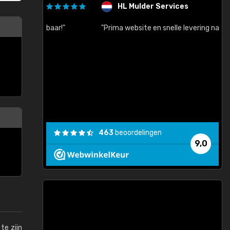
HL Mulder Services
baar!"
"Prima website en snelle levering na bestelling"
"
463
beoordelingen
9,0
te zijn