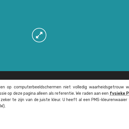
n op computer­beeld­schermen niet volledig waarheids­­getrouw w
ssie op deze pagina alleen als referentie. We raden aan een
fysieke 
eker te zijn van de juiste kleur. U heeft al een PMS-kleuren­waaier
W).