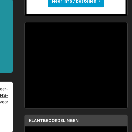
Meer info / bestellen
eer­
PMS-
 voor
KLANTBEOORDELINGEN