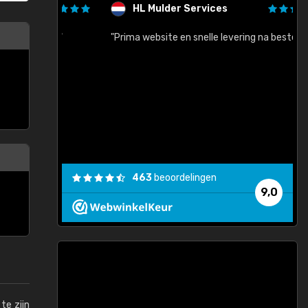
HL Mulder Services
baar!"
"Prima website en snelle levering na bestelling"
"
463
beoordelingen
9,0
te zijn