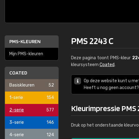
PMS 2243 C
PMS-KLEUREN
Mijn PMS-kleuren
Deze pagina toont PMS-kleur
22
kleursysteem
Coated
.
COATED
Op deze website kunt u me
Basiskleuren
52
Heeft u nog geen account? 
1-serie
154
Kleurimpressie PMS 
2-serie
577
3-serie
146
Druk op het onderstaande kleurvo
4-serie
124