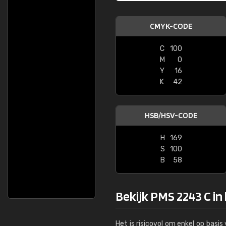
CMYK-CODE
C
100
M
0
Y
16
K
42
HSB/HSV-CODE
H
169
S
100
B
58
Bekijk PMS 2243 C in
Het is risicovol om enkel op basi