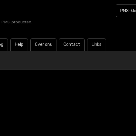
le PMS-producten.
og
Help
Over ons
Contact
Links