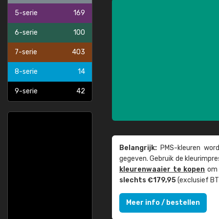
5-serie
169
6-serie
100
7-serie
403
8-serie
14
9-serie
42
Belangrijk:
PMS-kleuren worde
gegeven. Gebruik de kleur­impre
kleuren­waaier te kopen
om z
slechts €179,95
(exclusief BT
Meer info / bestellen