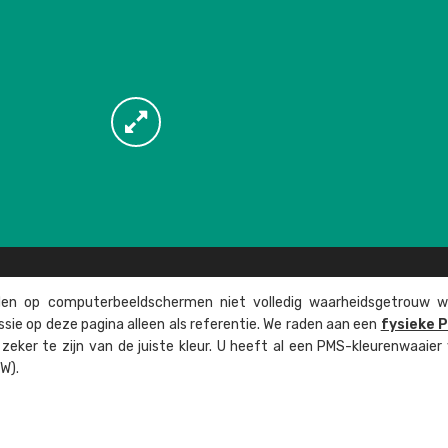
n op computer­beeld­schermen niet volledig waarheids­­getrouw w
ssie op deze pagina alleen als referentie. We raden aan een
fysieke 
eker te zijn van de juiste kleur. U heeft al een PMS-kleuren­waaier
W).