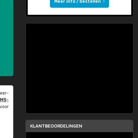
Meer info / bestellen
eer­
PMS-
 voor
KLANTBEOORDELINGEN