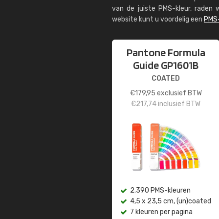
van de juiste PMS-kleur, rade
website kunt u voordelig een
PMS-
Pantone Formula
Guide GP1601B
COATED
€
179,95
exclusief BTW
€
217,74
inclusief BTW
2.390 PMS-kleuren
4,5 x 23,5 cm, (un)coated
7 kleuren per pagina