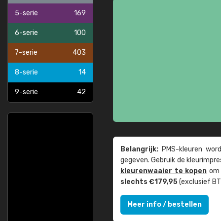
5-serie
169
6-serie
100
7-serie
403
8-serie
14
9-serie
42
Belangrijk:
PMS-kleuren worde
gegeven. Gebruik de kleur­impre
kleuren­waaier te kopen
om z
slechts €179,95
(exclusief BT
Meer info / bestellen