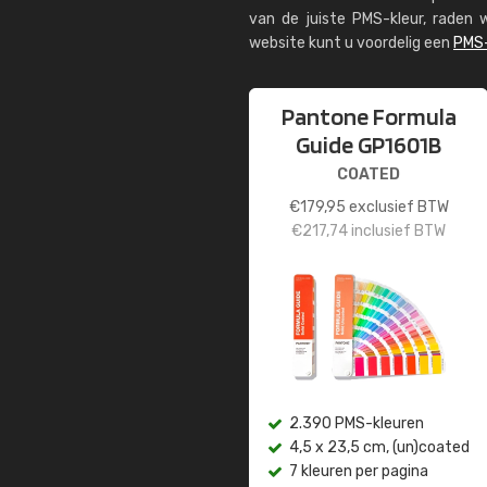
van de juiste PMS-kleur, rade
website kunt u voordelig een
PMS-
Pantone Formula
Guide GP1601B
COATED
€
179,95
exclusief BTW
€
217,74
inclusief BTW
2.390 PMS-kleuren
4,5 x 23,5 cm, (un)coated
7 kleuren per pagina