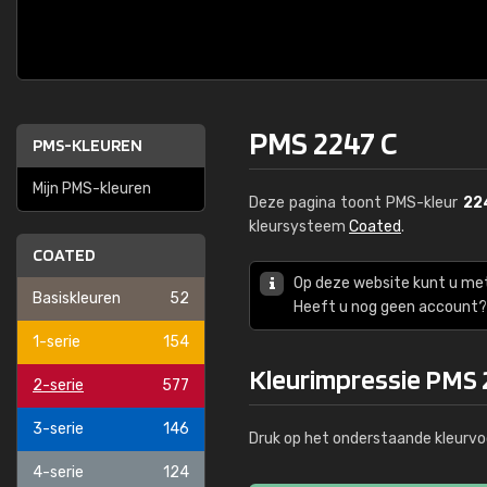
PMS 2247 C
PMS-KLEUREN
Mijn PMS-kleuren
Deze pagina toont PMS-kleur
22
kleursysteem
Coated
.
COATED
Op deze website kunt u me
Basiskleuren
52
Heeft u nog geen account? 
1-serie
154
Kleurimpressie PMS 
2-serie
577
3-serie
146
Druk op het onderstaande kleurvo
4-serie
124