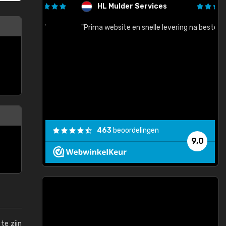
HL Mulder Services
baar!"
"Prima website en snelle levering na bestelling"
"
463
beoordelingen
9,0
te zijn