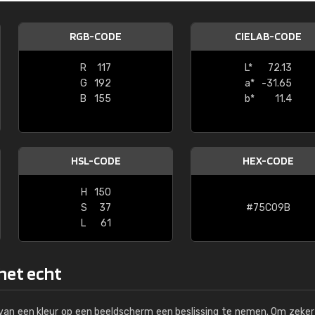
Kambier BV
RGB-CODE
CIELAB-CODE
"Super snelle service en zeer betaal
R
117
L*
72.13
G
192
a*
-31.65
B
155
b*
11.4
HSL-CODE
HEX-CODE
H
150
S
37
#75C09B
L
61
 het echt
s van een kleur op een beeldscherm een beslissing te nemen. Om zeker 