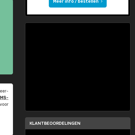
Meer info / bestellen
eer­
PMS-
 voor
KLANTBEOORDELINGEN