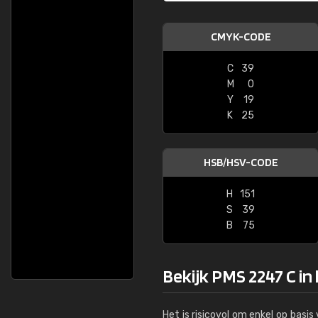
CMYK-CODE
C
39
M
0
Y
19
K
25
HSB/HSV-CODE
H
151
S
39
B
75
Bekijk PMS 2247 C in
Het is risicovol om enkel op basi