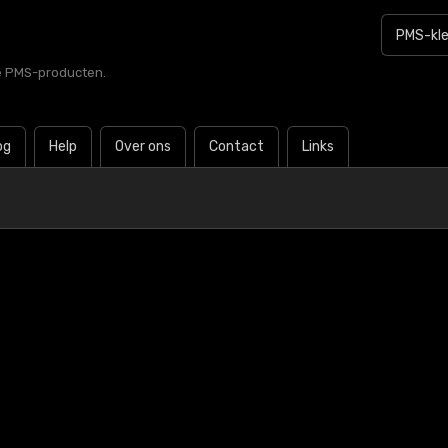
le PMS-producten.
og
Help
Over ons
Contact
Links