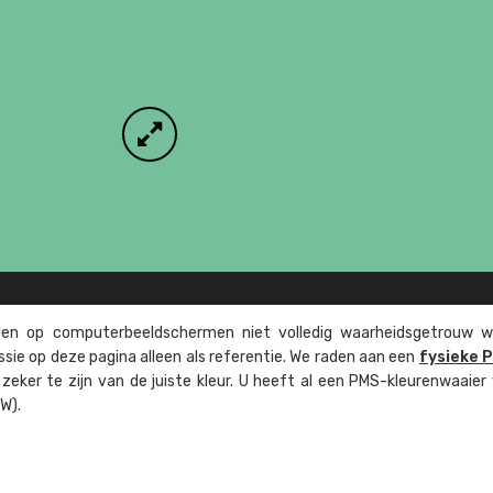
n op computer­beeld­schermen niet volledig waarheids­­getrouw w
ssie op deze pagina alleen als referentie. We raden aan een
fysieke 
eker te zijn van de juiste kleur. U heeft al een PMS-kleuren­waaier
W).