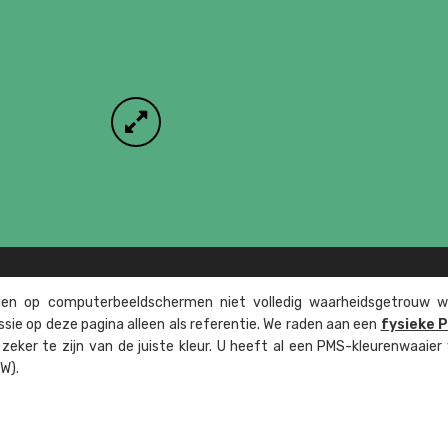
n op computer­beeld­schermen niet volledig waarheids­­getrouw w
ssie op deze pagina alleen als referentie. We raden aan een
fysieke 
eker te zijn van de juiste kleur. U heeft al een PMS-kleuren­waaier
W).