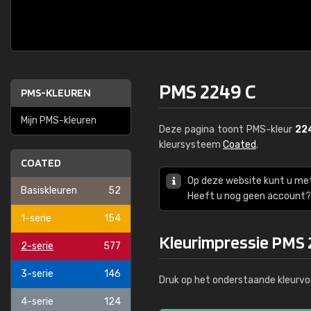
PMS 2249 C
PMS-KLEUREN
Mijn PMS-kleuren
Deze pagina toont PMS-kleur
22
kleursysteem
Coated
.
COATED
Op deze website kunt u me
Basiskleuren
52
Heeft u nog geen account? 
1-serie
154
Kleurimpressie PMS 
2-serie
577
3-serie
146
Druk op het onderstaande kleurvo
4-serie
124