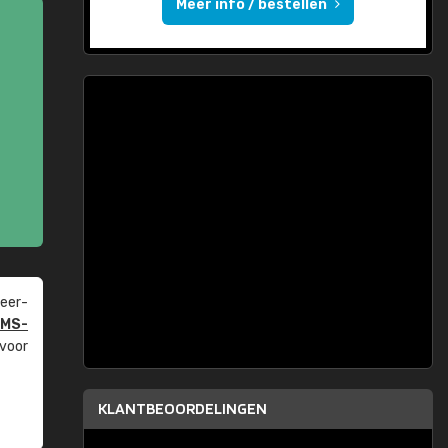
Meer info / bestellen
eer­
PMS-
 voor
KLANTBEOORDELINGEN