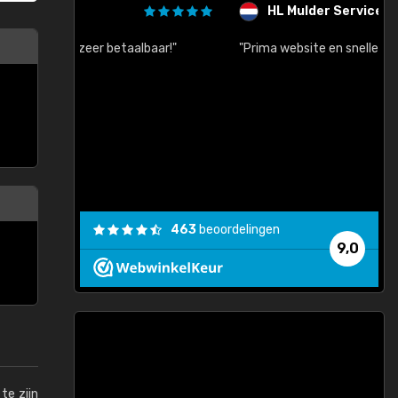
HL Mulder Services
baar!"
"Prima website en snelle levering na bestelling"
"
463
beoordelingen
9,0
te zijn