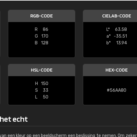
Kambier BV
RGB-CODE
CIELAB-CODE
"Super snelle service en zeer betaal
R
86
L*
63.58
G
170
a*
-35.51
B
128
b*
13.94
HSL-CODE
HEX-CODE
H
150
S
33
#56AA80
L
50
 het echt
s van een kleur op een beeldscherm een beslissing te nemen. Om zeker 