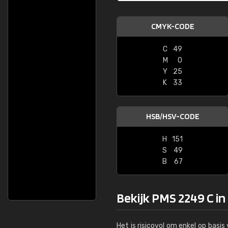
CMYK-CODE
C
49
M
0
Y
25
K
33
HSB/HSV-CODE
H
151
S
49
B
67
Bekijk PMS 2249 C in
Het is risicovol om enkel op basi