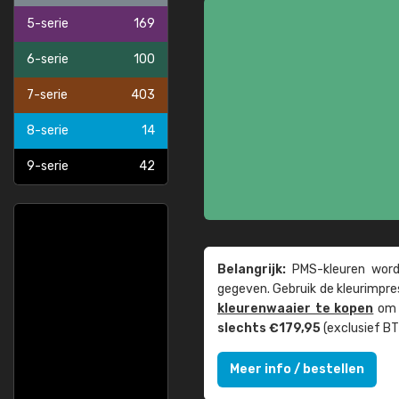
5-serie
169
6-serie
100
7-serie
403
8-serie
14
9-serie
42
Belangrijk:
PMS-kleuren worde
gegeven. Gebruik de kleur­impre
kleuren­waaier te kopen
om z
slechts €179,95
(exclusief BT
Meer info / bestellen