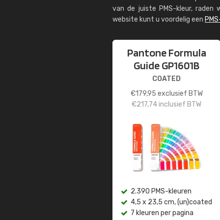
van de juiste PMS-kleur, rade
website kunt u voordelig een
PMS-
Pantone Formula
Guide GP1601B
COATED
€
179,95
exclusief BTW
€
217,74
inclusief BTW
2.390 PMS-kleuren
4,5 x 23,5 cm, (un)coated
7 kleuren per pagina