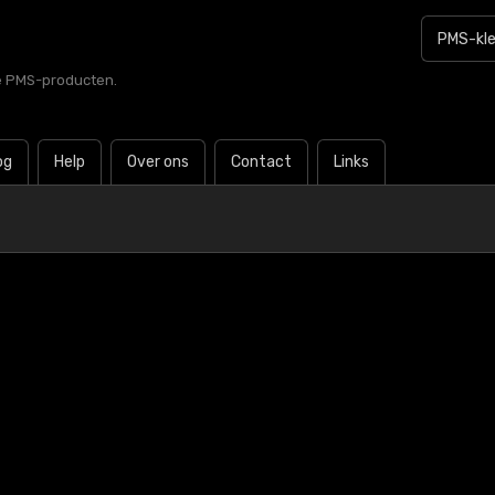
le PMS-producten.
og
Help
Over ons
Contact
Links