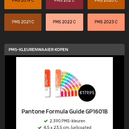
PMS 2019 C
PMS 202 C
PMS 2020 C
PMS 2021 C
PMS 2022 C
PMS 2023 C
PMS-KLEURENWAAIER KOPEN
€179,95
Pantone Formula Guide GP1601B
2.390 PMS-kleuren
4,5 x 23,5 cm, (un)coated