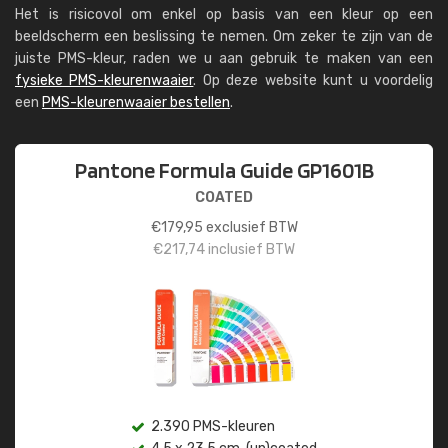
Het is risicovol om enkel op basis van een kleur op een
beeldscherm een beslissing te nemen. Om zeker te zijn van de
juiste PMS-kleur, raden we u aan gebruik te maken van een
fysieke PMS-kleurenwaaier
. Op deze website kunt u voordelig
een
PMS-kleurenwaaier bestellen
.
Pantone Formula Guide GP1601B
COATED
€
179,95
exclusief BTW
€
217,74
inclusief BTW
2.390 PMS-kleuren