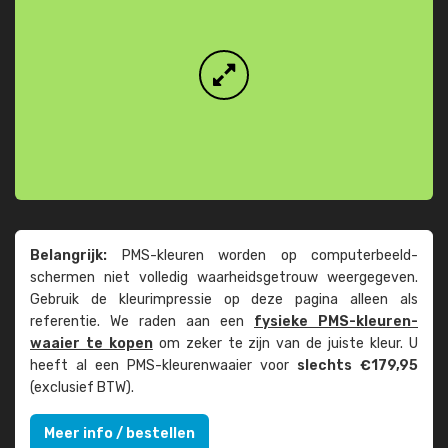
Belangrijk:
PMS-kleuren worden op computer­beeld­
schermen niet volledig waarheids­­getrouw weer­gegeven.
Gebruik de kleur­impressie op deze pagina alleen als
referentie. We raden aan een
fysieke PMS-kleuren­
waaier te kopen
om zeker te zijn van de juiste kleur. U
heeft al een PMS-kleuren­waaier voor
slechts €179,95
(exclusief BTW).
Meer info / bestellen