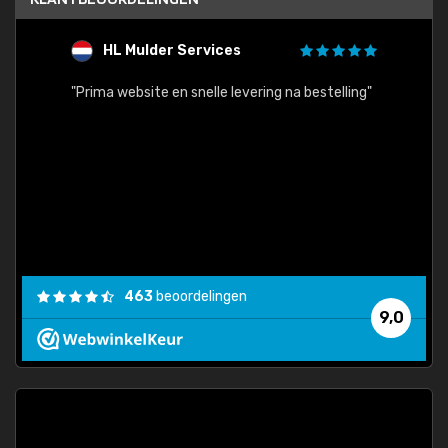
HL Mulder Services
T
"
"Prima website en snelle levering na bestelling"
"Alles
463
beoordelingen
9,0