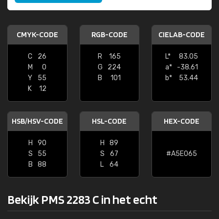
CMYK-CODE
RGB-CODE
CIELAB-CODE
C
26
R
165
L*
83.05
M
0
G
224
a*
-38.61
Y
55
B
101
b*
53.44
K
12
HSB/HSV-CODE
HSL-CODE
HEX-CODE
H
90
H
89
S
55
S
67
#A5E065
B
88
L
64
Bekijk PMS 2283 C in het echt