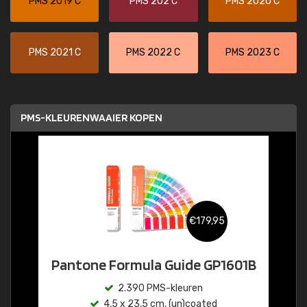
PMS 2019 C
PMS 202 C
PMS 2020 C
PMS 2021 C
PMS 2022 C
PMS 2023 C
PMS-KLEURENWAAIER KOPEN
€179,95
Pantone Formula Guide GP1601B
2.390 PMS-kleuren
4,5 x 23,5 cm, (un)coated