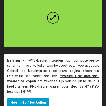
Belangrijk:
PMS-kleuren worden op computer­beeld­
schermen niet volledig waarheids­­getrouw weer­gegeven.
Gebruik de kleur­impressie op deze pagina alleen als
referentie. We raden aan een
fysieke PMS-kleuren­
waaier te kopen
om zeker te zijn van de juiste kleur. U
heeft al een PMS-kleuren­waaier voor
slechts €179,95
(exclusief BTW).
Meer info / bestellen