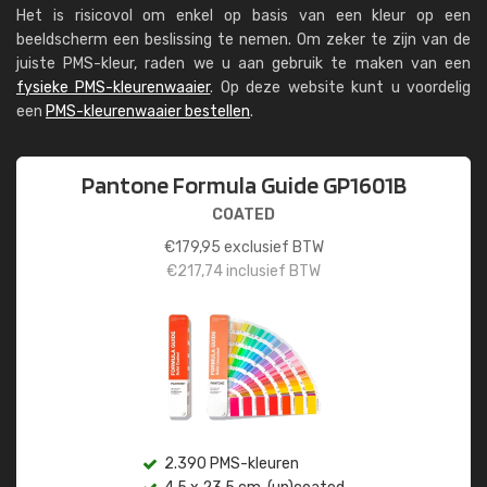
Het is risicovol om enkel op basis van een kleur op een
beeldscherm een beslissing te nemen. Om zeker te zijn van de
juiste PMS-kleur, raden we u aan gebruik te maken van een
fysieke PMS-kleurenwaaier
. Op deze website kunt u voordelig
een
PMS-kleurenwaaier bestellen
.
Pantone Formula Guide GP1601B
COATED
€
179,95
exclusief BTW
€
217,74
inclusief BTW
2.390 PMS-kleuren