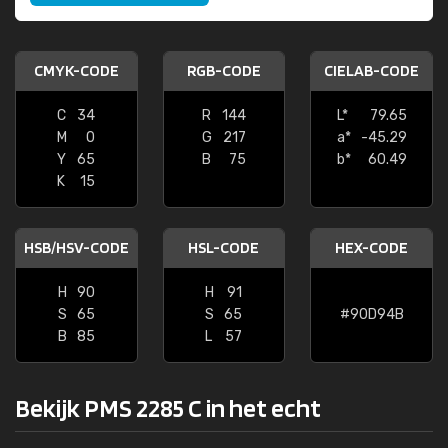
CMYK-CODE
RGB-CODE
CIELAB-CODE
C
34
R
144
L*
79.65
M
0
G
217
a*
-45.29
Y
65
B
75
b*
60.49
K
15
HSB/HSV-CODE
HSL-CODE
HEX-CODE
H
90
H
91
S
65
S
65
#90D94B
B
85
L
57
Bekijk PMS 2285 C in het echt