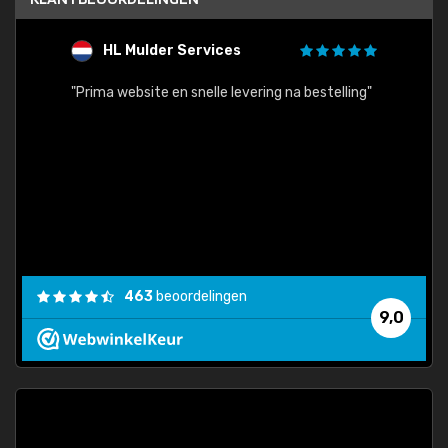
HL Mulder Services
T
"
"Prima website en snelle levering na bestelling"
"Alles
463
beoordelingen
9,0