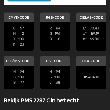
CMYK-CODE
RGB-CODE
CIELAB-CODE
C
57
R
84
L*
70.43
M
0
G
196
a*
-59.19
Y
100
B
0
b*
69.86
K
23
HSB/HSV-CODE
HSL-CODE
HEX-CODE
H
94
H
94
S
100
S
100
#54C400
B
77
L
38
Bekijk PMS 2287 C in het echt