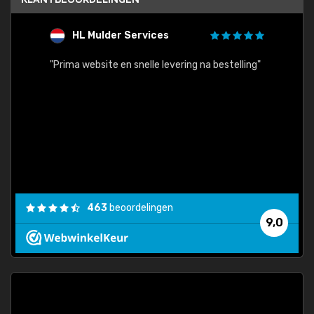
HL Mulder Services
T
"
"Prima website en snelle levering na bestelling"
"Alles
463
beoordelingen
9,0