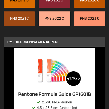
PMS 2019 C
PMS 202 C
PMS 2020 C
PMS 2021 C
PMS 2022 C
PMS 2023 C
PMS-KLEURENWAAIER KOPEN
€179,95
Pantone Formula Guide GP1601B
2.390 PMS-kleuren
4,5 x 23,5 cm, (un)coated