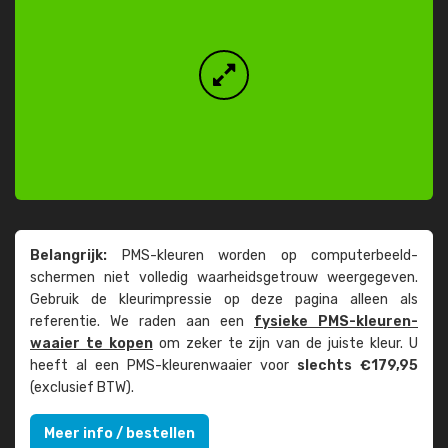
Belangrijk:
PMS-kleuren worden op computer­beeld­
schermen niet volledig waarheids­­getrouw weer­gegeven.
Gebruik de kleur­impressie op deze pagina alleen als
referentie. We raden aan een
fysieke PMS-kleuren­
waaier te kopen
om zeker te zijn van de juiste kleur. U
heeft al een PMS-kleuren­waaier voor
slechts €179,95
(exclusief BTW).
Meer info / bestellen