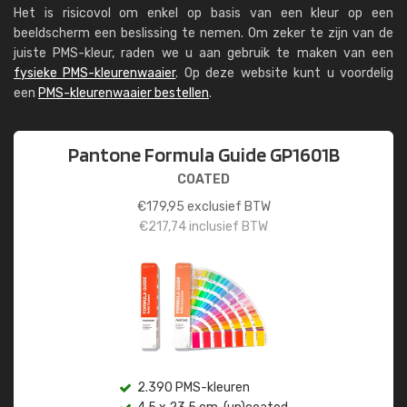
Het is risicovol om enkel op basis van een kleur op een
beeldscherm een beslissing te nemen. Om zeker te zijn van de
juiste PMS-kleur, raden we u aan gebruik te maken van een
fysieke PMS-kleurenwaaier
. Op deze website kunt u voordelig
een
PMS-kleurenwaaier bestellen
.
Pantone Formula Guide GP1601B
COATED
€
179,95
exclusief BTW
€
217,74
inclusief BTW
2.390 PMS-kleuren