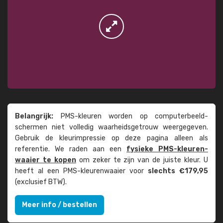
Belangrijk:
PMS-kleuren worden op computer­beeld­
schermen niet volledig waarheids­­getrouw weer­gegeven.
Gebruik de kleur­impressie op deze pagina alleen als
referentie. We raden aan een
fysieke PMS-kleuren­
waaier te kopen
om zeker te zijn van de juiste kleur. U
heeft al een PMS-kleuren­waaier voor
slechts €179,95
(exclusief BTW).
Meer info / bestellen