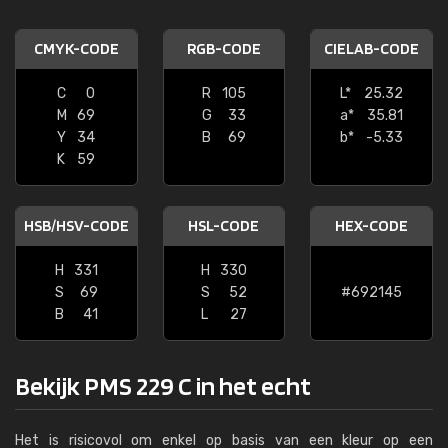
CMYK-CODE
RGB-CODE
CIELAB-CODE
C
0
R
105
L*
25.32
M
69
G
33
a*
35.81
Y
34
B
69
b*
-5.33
K
59
HSB/HSV-CODE
HSL-CODE
HEX-CODE
H
331
H
330
S
69
S
52
#692145
B
41
L
27
Bekijk PMS 229 C in het echt
Het is risicovol om enkel op basis van een kleur op een