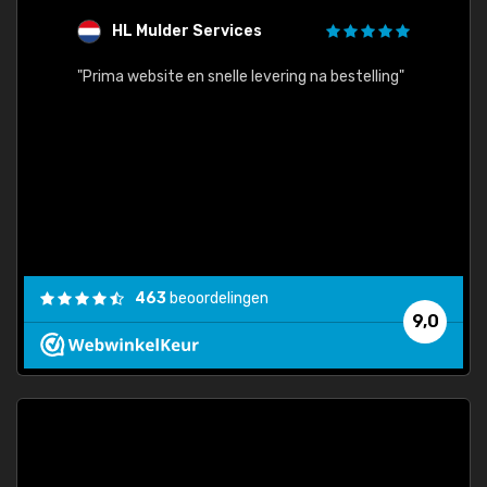
HL Mulder Services
T
"
"Prima website en snelle levering na bestelling"
"Alles
463
beoordelingen
9,0