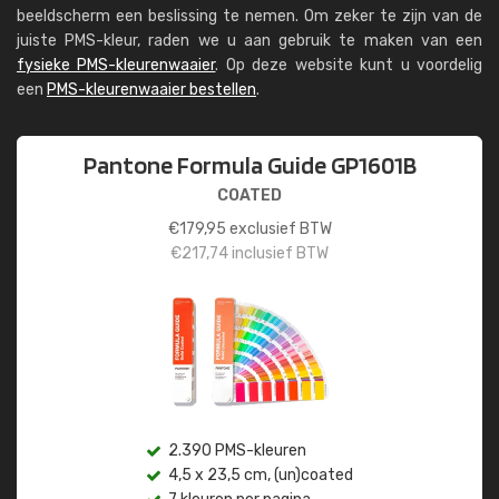
beeldscherm een beslissing te nemen. Om zeker te zijn van de
juiste PMS-kleur, raden we u aan gebruik te maken van een
fysieke PMS-kleurenwaaier
. Op deze website kunt u voordelig
een
PMS-kleurenwaaier bestellen
.
Pantone Formula Guide GP1601B
COATED
€
179,95
exclusief BTW
€
217,74
inclusief BTW
2.390 PMS-kleuren
4,5 x 23,5 cm, (un)coated