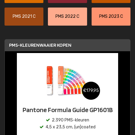
PMS 2021 C
PMS 2022 C
PMS 2023 C
PMS-KLEURENWAAIER KOPEN
€179,95
Pantone Formula Guide GP1601B
2.390 PMS-kleuren
4,5 x 23,5 cm, (un)coated