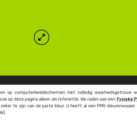
n op computer­beeld­schermen niet volledig waarheids­­getrouw w
ssie op deze pagina alleen als referentie. We raden aan een
fysieke 
eker te zijn van de juiste kleur. U heeft al een PMS-kleuren­waaier
W).