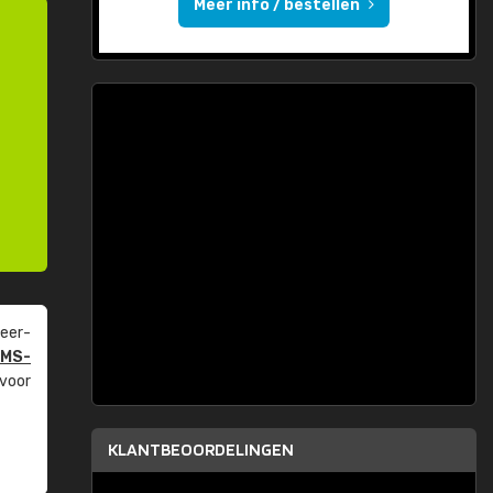
Meer info / bestellen
eer­
PMS-
 voor
KLANTBEOORDELINGEN