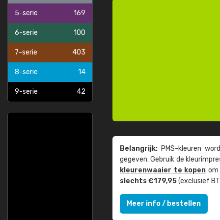
5-serie
169
6-serie
100
7-serie
403
8-serie
14
9-serie
42
Belangrijk:
PMS-kleuren worde
gegeven. Gebruik de kleur­impre
kleuren­waaier te kopen
om z
slechts €179,95
(exclusief BT
Meer info / bestellen