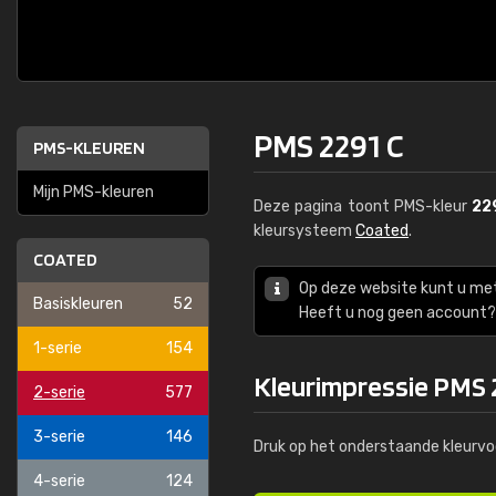
PMS 2291 C
PMS-KLEUREN
Mijn PMS-kleuren
Deze pagina toont PMS-kleur
22
kleursysteem
Coated
.
COATED
Op deze website kunt u me
Basiskleuren
52
Heeft u nog geen account? 
1-serie
154
Kleurimpressie PMS 
2-serie
577
3-serie
146
Druk op het onderstaande kleurvo
4-serie
124