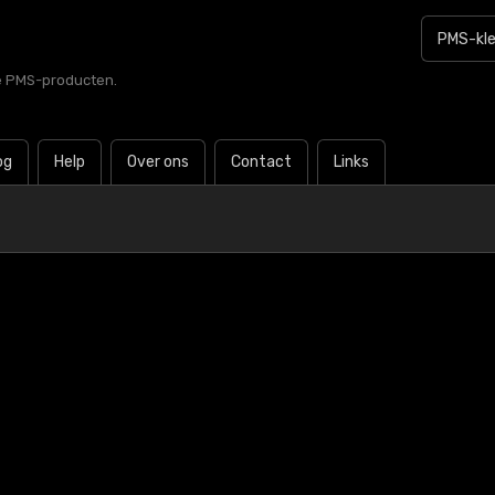
le PMS-producten.
og
Help
Over ons
Contact
Links