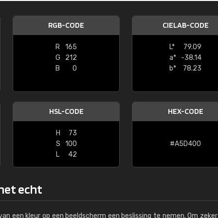
Kambier BV
RGB-CODE
CIELAB-CODE
"Super snelle service en zeer betaal
R
165
L*
79.09
G
212
a*
-38.14
B
0
b*
78.23
HSL-CODE
HEX-CODE
H
73
S
100
#A5D400
L
42
 het echt
s van een kleur op een beeldscherm een beslissing te nemen. Om zeker 