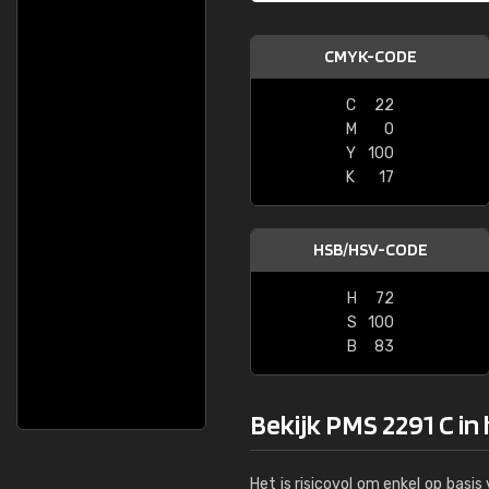
CMYK-CODE
C
22
M
0
Y
100
K
17
HSB/HSV-CODE
H
72
S
100
B
83
Bekijk PMS 2291 C in
Het is risicovol om enkel op basi