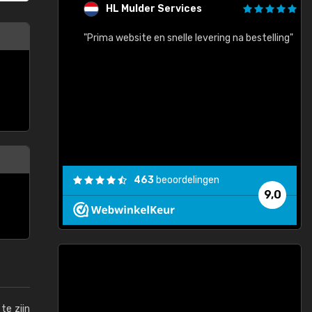
HL Mulder Services
baar!"
"Prima website en snelle levering na bestelling"
"
463
beoordelingen
9,0
te zijn