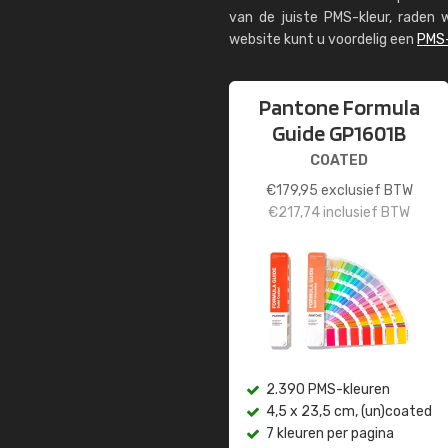
van de juiste PMS-kleur, rade
website kunt u voordelig een
PMS-
Pantone Formula
Guide GP1601B
COATED
€
179,95
exclusief BTW
€
217,74
inclusief BTW
2.390 PMS-kleuren
4,5 x 23,5 cm, (un)coated
7 kleuren per pagina