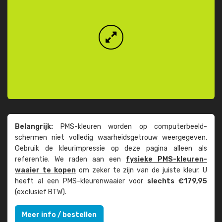
Belangrijk:
PMS-kleuren worden op computer­beeld­
schermen niet volledig waarheids­­getrouw weer­gegeven.
Gebruik de kleur­impressie op deze pagina alleen als
referentie. We raden aan een
fysieke PMS-kleuren­
waaier te kopen
om zeker te zijn van de juiste kleur. U
heeft al een PMS-kleuren­waaier voor
slechts €179,95
(exclusief BTW).
Meer info / bestellen