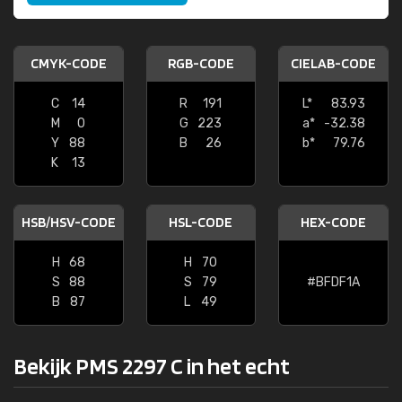
CMYK-CODE
RGB-CODE
CIELAB-CODE
C
14
R
191
L*
83.93
M
0
G
223
a*
-32.38
Y
88
B
26
b*
79.76
K
13
HSB/HSV-CODE
HSL-CODE
HEX-CODE
H
68
H
70
S
88
S
79
#BFDF1A
B
87
L
49
Bekijk PMS 2297 C in het echt