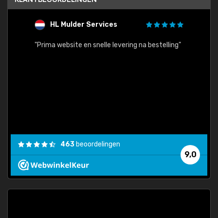
HL Mulder Services
T
"
"Prima website en snelle levering na bestelling"
"Alles
463
beoordelingen
9,0