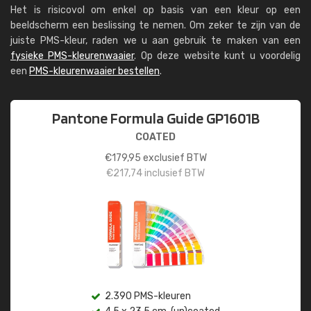
Het is risicovol om enkel op basis van een kleur op een
beeldscherm een beslissing te nemen. Om zeker te zijn van de
juiste PMS-kleur, raden we u aan gebruik te maken van een
fysieke PMS-kleurenwaaier
. Op deze website kunt u voordelig
een
PMS-kleurenwaaier bestellen
.
Pantone Formula Guide GP1601B
COATED
€
179,95
exclusief BTW
€
217,74
inclusief BTW
2.390 PMS-kleuren