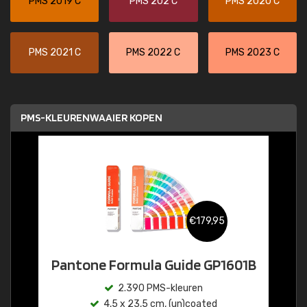
PMS 2019 C
PMS 202 C
PMS 2020 C
PMS 2021 C
PMS 2022 C
PMS 2023 C
PMS-KLEURENWAAIER KOPEN
€179,95
Pantone Formula Guide GP1601B
2.390 PMS-kleuren
4,5 x 23,5 cm, (un)coated