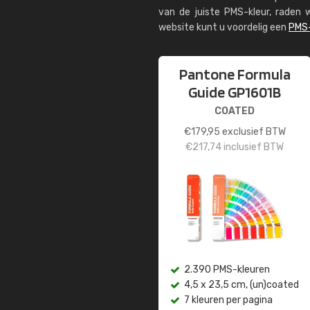
van de juiste PMS-kleur, rade
website kunt u voordelig een
PMS-
Pantone Formula
Guide GP1601B
COATED
€
179,95
exclusief BTW
€
217,74
inclusief BTW
2.390 PMS-kleuren
4,5 x 23,5 cm, (un)coated
7 kleuren per pagina