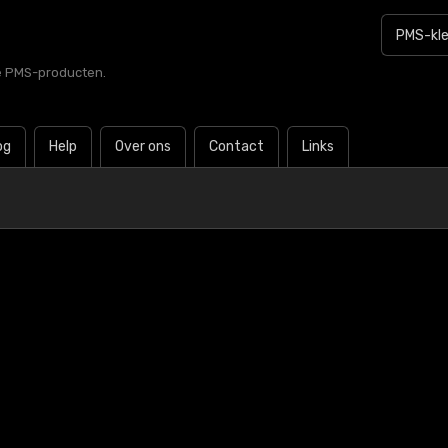
le PMS-producten.
og
Help
Over ons
Contact
Links