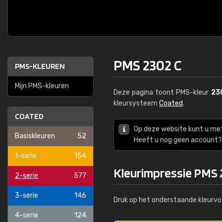
PMS 2302 C
PMS-KLEUREN
Mijn PMS-kleuren
Deze pagina toont PMS-kleur
23
kleursysteem
Coated
.
COATED
Op deze website kunt u me
Basiskleuren
52
Heeft u nog geen account? 
1-serie
154
Kleurimpressie PMS 
2-serie
577
3-serie
146
Druk op het onderstaande kleurvo
4-serie
124