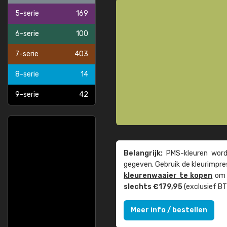
5-serie
169
6-serie
100
7-serie
403
8-serie
14
9-serie
42
Belangrijk:
PMS-kleuren worde
gegeven. Gebruik de kleur­impre
kleuren­waaier te kopen
om z
slechts €179,95
(exclusief BT
Meer info / bestellen