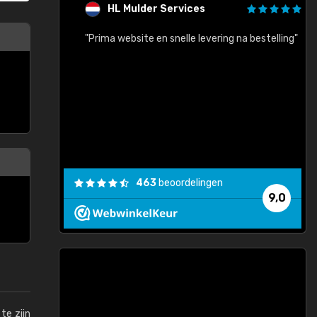
HL Mulder Services
baar!"
"Prima website en snelle levering na bestelling"
"
463
beoordelingen
9,0
te zijn