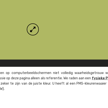
n op computer­beeld­schermen niet volledig waarheids­­getrouw w
ssie op deze pagina alleen als referentie. We raden aan een
fysieke 
eker te zijn van de juiste kleur. U heeft al een PMS-kleuren­waaier
W).