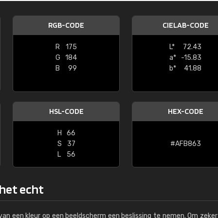
Kambier BV
RGB-CODE
CIELAB-CODE
"Super snelle service en zeer betaal
R
175
L*
72.43
G
184
a*
-15.83
B
99
b*
41.88
HSL-CODE
HEX-CODE
H
66
S
37
#AFB863
L
56
 het echt
s van een kleur op een beeldscherm een beslissing te nemen. Om zeker 