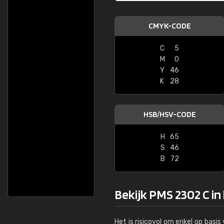
CMYK-CODE
C
5
M
0
Y
46
K
28
HSB/HSV-CODE
H
65
S
46
B
72
Bekijk PMS 2302 C in
Het is risicovol om enkel op basi