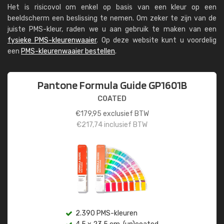
Het is risicovol om enkel op basis van een kleur op een
beeldscherm een beslissing te nemen. Om zeker te zijn van de
juiste PMS-kleur, raden we u aan gebruik te maken van een
fysieke PMS-kleurenwaaier
. Op deze website kunt u voordelig
een
PMS-kleurenwaaier bestellen
.
Pantone Formula Guide GP1601B
COATED
€
179,95
exclusief BTW
€
217,74
inclusief BTW
2.390 PMS-kleuren