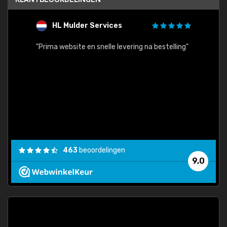
HL Mulder Services
T
"
"Prima website en snelle levering na bestelling"
"Alles
463
beoordelingen
9,0