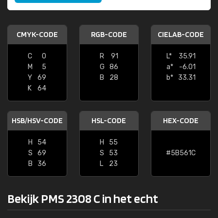
CMYK-CODE
RGB-CODE
CIELAB-CODE
C
0
R
91
L*
35.91
M
5
G
86
a*
-6.01
Y
69
B
28
b*
33.31
K
64
HSB/HSV-CODE
HSL-CODE
HEX-CODE
H
54
H
55
S
69
S
53
#5B561C
B
36
L
23
Bekijk PMS 2308 C in het echt