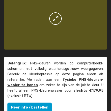
Belangrijk:
PMS-kleuren worden op computer­beeld­
schermen niet volledig waarheids­­getrouw weer­gegeven.
Gebruik de kleur­impressie op deze pagina alleen als
referentie. We raden aan een
fysieke PMS-kleuren­
waaier te kopen
om zeker te zijn van de juiste kleur. U
heeft al een PMS-kleuren­waaier voor
slechts €179,95
(exclusief BTW).
Meer info / bestellen