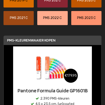
PMS 2019 C
PMS 202 C
PMS 2020 C
PMS 2021 C
PMS 2022 C
PMS 2023 C
PMS-KLEURENWAAIER KOPEN
€179,95
Pantone Formula Guide GP1601B
2.390 PMS-kleuren
4,5 x 23,5 cm, (un)coated