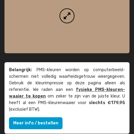
Belangrijk:
PMS-kleuren worden op computer­beeld­
schermen niet volledig waarheids­­getrouw weer­gegeven.
Gebruik de kleur­impressie op deze pagina alleen als
referentie. We raden aan een
fysieke PMS-kleuren­
waaier te kopen
om zeker te zijn van de juiste kleur. U
heeft al een PMS-kleuren­waaier voor
slechts €179,95
(exclusief BTW).
Meer info / bestellen