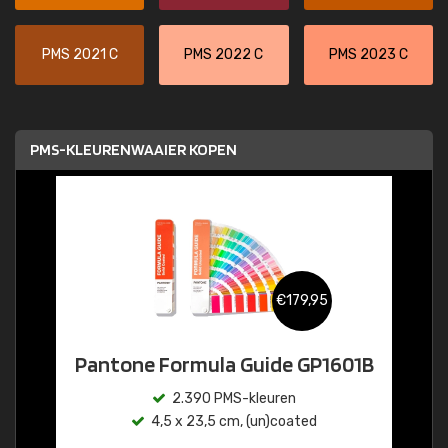
PMS 2021 C
PMS 2022 C
PMS 2023 C
PMS-KLEURENWAAIER KOPEN
€179,95
Pantone Formula Guide GP1601B
2.390 PMS-kleuren
4,5 x 23,5 cm, (un)coated