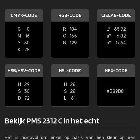
CMYK-CODE
RGB-CODE
CIELAB-CODE
C
0
R
184
L*
65.92
M
16
G
155
a*
6.82
Y
30
B
129
b*
17.64
K
28
HSB/HSV-CODE
HSL-CODE
HEX-CODE
H
29
H
28
S
30
S
28
#B89B81
B
72
L
61
Bekijk PMS 2312 C in het echt
Het is risicovol om enkel op basis van een kleur op een