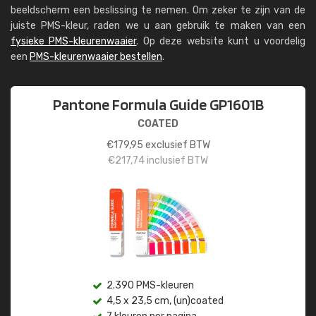
beeldscherm een beslissing te nemen. Om zeker te zijn van de
juiste PMS-kleur, raden we u aan gebruik te maken van een
fysieke PMS-kleurenwaaier
. Op deze website kunt u voordelig
een
PMS-kleurenwaaier bestellen
.
Pantone Formula Guide GP1601B
COATED
€
179,95
exclusief BTW
€
217,74
inclusief BTW
2.390 PMS-kleuren
4,5 x 23,5 cm, (un)coated