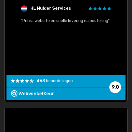
HL Mulder Services
T
"
"Prima website en snelle levering na bestelling"
"Alles
463
beoordelingen
9,0