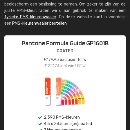
beeldscherm een beslissing te nemen. Om zeker te zijn van de
juiste PMS-kleur, raden we u aan gebruik te maken van een
fysieke PMS-kleurenwaaier
. Op deze website kunt u voordelig
een
PMS-kleurenwaaier bestellen
.
Pantone Formula Guide GP1601B
COATED
€
179,95
exclusief BTW
€
217,74
inclusief BTW
2.390 PMS-kleuren
4,5 x 23,5 cm, (un)coated