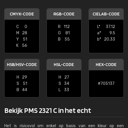
CMYK-CODE
RGB-CODE
CIELAB-CODE
C
0
R
112
L*
37.12
M
28
G
81
a*
9.5
Y
51
B
55
b*
20.33
K
56
HSB/HSV-CODE
HSL-CODE
HEX-CODE
H
29
H
27
S
51
S
34
#705137
B
44
L
33
Bekijk PMS 2321 C in het echt
Het is risicovol om enkel op basis van een kleur op een