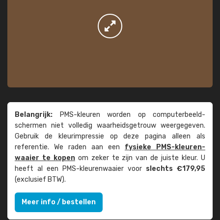
Belangrijk:
PMS-kleuren worden op computer­beeld­
schermen niet volledig waarheids­­getrouw weer­gegeven.
Gebruik de kleur­impressie op deze pagina alleen als
referentie. We raden aan een
fysieke PMS-kleuren­
waaier te kopen
om zeker te zijn van de juiste kleur. U
heeft al een PMS-kleuren­waaier voor
slechts €179,95
(exclusief BTW).
Meer info / bestellen