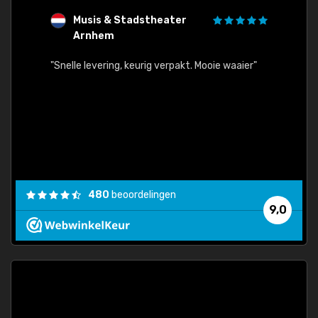
Musis & Stadstheater
L
Arnhem
rt.
"Rapid
egards
"Snelle levering, keurig verpakt. Mooie waaier"
els.
econd
/my-
ding
480
beoordelingen
e
9,0
 and