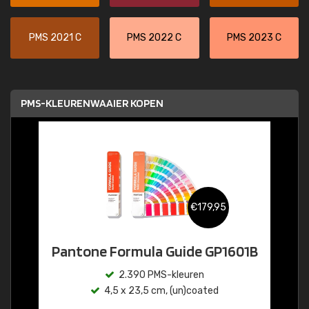
PMS 2021 C
PMS 2022 C
PMS 2023 C
PMS-KLEURENWAAIER KOPEN
€179,95
Pantone Formula Guide GP1601B
2.390 PMS-kleuren
4,5 x 23,5 cm, (un)coated