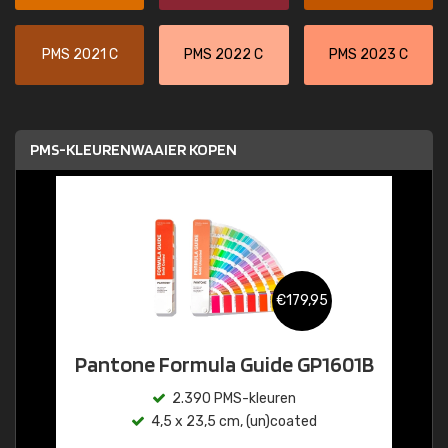
PMS 2021 C
PMS 2022 C
PMS 2023 C
PMS-KLEURENWAAIER KOPEN
€179,95
Pantone Formula Guide GP1601B
2.390 PMS-kleuren
4,5 x 23,5 cm, (un)coated