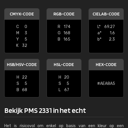
CMYK-CODE
RGB-CODE
CIELAB-CODE
C
0
R
174
L*
69.27
M
3
G
168
a*
1.6
Y
5
B
165
b*
2.3
K
32
HSB/HSV-CODE
HSL-CODE
HEX-CODE
H
22
H
20
S
5
S
5
#AEA8A5
B
68
L
67
Bekijk PMS 2331 in het echt
Het is risicovol om enkel op basis van een kleur op een