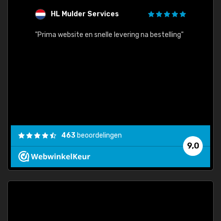
HL Mulder Services
T
"
"Prima website en snelle levering na bestelling"
"Alles
463
beoordelingen
9,0