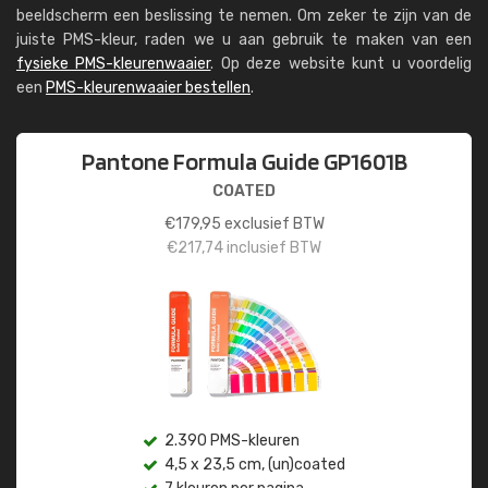
beeldscherm een beslissing te nemen. Om zeker te zijn van de
juiste PMS-kleur, raden we u aan gebruik te maken van een
fysieke PMS-kleurenwaaier
. Op deze website kunt u voordelig
een
PMS-kleurenwaaier bestellen
.
Pantone Formula Guide GP1601B
COATED
€
179,95
exclusief BTW
€
217,74
inclusief BTW
2.390 PMS-kleuren
4,5 x 23,5 cm, (un)coated