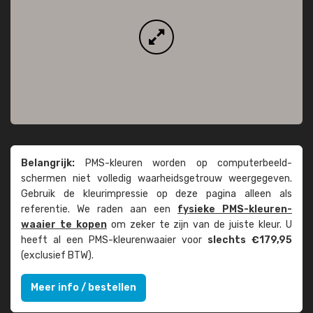
Belangrijk:
PMS-kleuren worden op computer­beeld­
schermen niet volledig waarheids­­getrouw weer­gegeven.
Gebruik de kleur­impressie op deze pagina alleen als
referentie. We raden aan een
fysieke PMS-kleuren­
waaier te kopen
om zeker te zijn van de juiste kleur. U
heeft al een PMS-kleuren­waaier voor
slechts €179,95
(exclusief BTW).
Meer info / bestellen