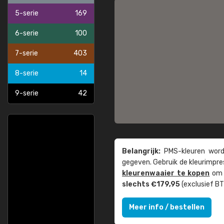
5-serie
169
6-serie
100
7-serie
403
8-serie
14
9-serie
42
Belangrijk:
PMS-kleuren worde
gegeven. Gebruik de kleur­impre
kleuren­waaier te kopen
om z
slechts €179,95
(exclusief BT
Meer info / bestellen