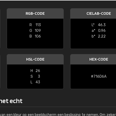
Kambier BV
RGB-CODE
CIELAB-CODE
"Super snelle service en zeer betaal
R
113
L*
46.3
G
109
a*
0.96
B
106
b*
2.22
HSL-CODE
HEX-CODE
H
26
S
3
#716D6A
L
43
 het echt
s van een kleur op een beeldscherm een beslissing te nemen. Om zeker 