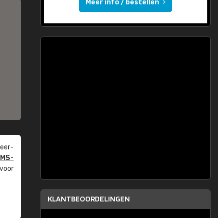
Meer info / bestellen
eer­
PMS-
 voor
KLANTBEOORDELINGEN