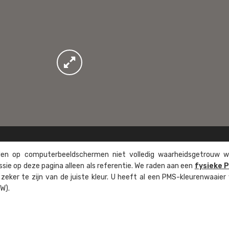
n op computer­beeld­schermen niet volledig waarheids­­getrouw w
ssie op deze pagina alleen als referentie. We raden aan een
fysieke 
eker te zijn van de juiste kleur. U heeft al een PMS-kleuren­waaier
W).