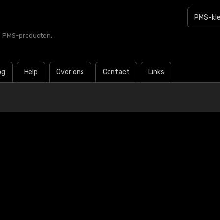
le PMS-producten.
og
Help
Over ons
Contact
Links