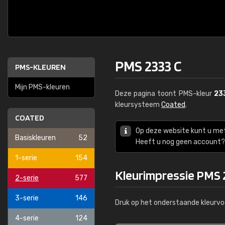
PMS 2333 C
PMS-KLEUREN
Mijn PMS-kleuren
Deze pagina toont PMS-kleur
23
kleursysteem
Coated
.
COATED
Op deze website kunt u me
Basiskleuren
52
Heeft u nog geen account? 
1-serie
154
Kleurimpressie PMS 
2-serie
577
3-serie
146
Druk op het onderstaande kleurvo
4-serie
124