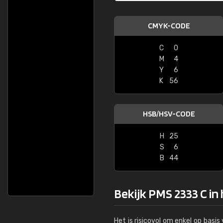
CMYK-CODE
C
0
M
4
Y
6
K
56
HSB/HSV-CODE
H
25
S
6
B
44
Bekijk PMS 2333 C in
Het is risicovol om enkel op basi