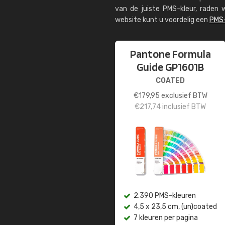
van de juiste PMS-kleur, rade
website kunt u voordelig een
PMS-
Pantone Formula
Guide GP1601B
COATED
€
179,95
exclusief BTW
€
217,74
inclusief BTW
2.390 PMS-kleuren
4,5 x 23,5 cm, (un)coated
7 kleuren per pagina