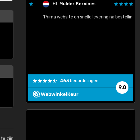
HL Mulder Services
baar!"
"Prima website en snelle levering na bestelling"
"
463
beoordelingen
9,0
te zijn