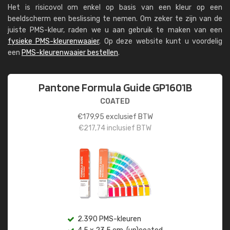
Het is risicovol om enkel op basis van een kleur op een
beeldscherm een beslissing te nemen. Om zeker te zijn van de
juiste PMS-kleur, raden we u aan gebruik te maken van een
fysieke PMS-kleurenwaaier
. Op deze website kunt u voordelig
een
PMS-kleurenwaaier bestellen
.
Pantone Formula Guide GP1601B
COATED
€
179,95
exclusief BTW
€
217,74
inclusief BTW
2.390 PMS-kleuren