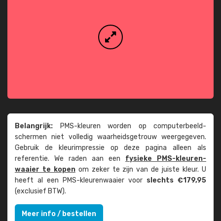
Belangrijk:
PMS-kleuren worden op computer­beeld­
schermen niet volledig waarheids­­getrouw weer­gegeven.
Gebruik de kleur­impressie op deze pagina alleen als
referentie. We raden aan een
fysieke PMS-kleuren­
waaier te kopen
om zeker te zijn van de juiste kleur. U
heeft al een PMS-kleuren­waaier voor
slechts €179,95
(exclusief BTW).
Meer info / bestellen