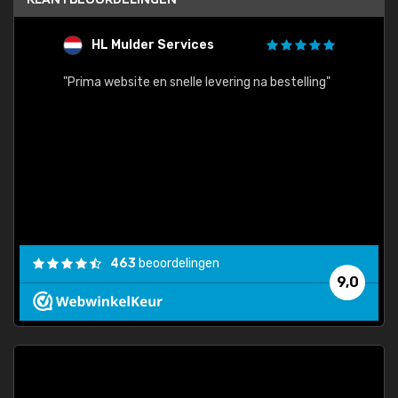
HL Mulder Services
T
"
"Prima website en snelle levering na bestelling"
"Alles
463
beoordelingen
9,0