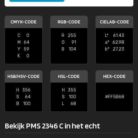
CMYK-CODE
RGB-CODE
CIELAB-CODE
C
0
R
255
L*
61.43
M
64
G
91
a*
62.98
Y
59
B
104
b*
27.23
K
0
HSB/HSV-CODE
HSL-CODE
HEX-CODE
H
356
H
355
S
64
S
100
#FF5B68
B
100
L
68
Bekijk PMS 2346 C in het echt