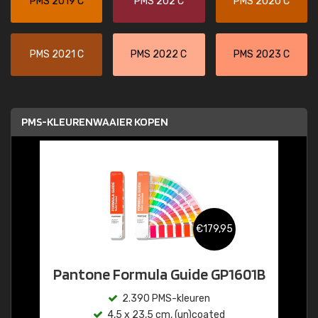
PMS 2019 C
PMS 202 C
PMS 2020 C
PMS 2021 C
PMS 2022 C
PMS 2023 C
PMS-KLEURENWAAIER KOPEN
€179,95
Pantone Formula Guide GP1601B
2.390 PMS-kleuren
4,5 x 23,5 cm, (un)coated