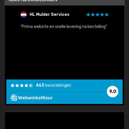
HL Mulder Services
T
"
"Prima website en snelle levering na bestelling"
"Alles
463
beoordelingen
9,0