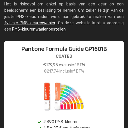
Het is risicovol om enkel op basis van een kleur op een
beeldscherm een beslissing te nemen. Om zeker te zijn van de
juiste PMS-kleur, raden we u aan gebruik te maken van een
fysieke PMS-kleurenwaaier
. Op deze website kunt u voordelig
een
PMS-kleurenwaaier bestellen
.
Pantone Formula Guide GP1601B
COATED
€
179,95
exclusief BTW
€
217,74
inclusief BTW
2.390 PMS-kleuren