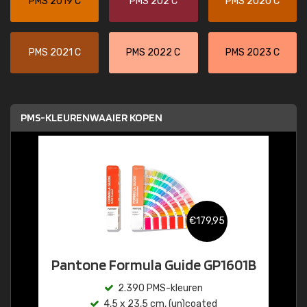
PMS 2019 C
PMS 202 C
PMS 2020 C
PMS 2021 C
PMS 2022 C
PMS 2023 C
PMS-KLEURENWAAIER KOPEN
€179,95
Pantone Formula Guide GP1601B
2.390 PMS-kleuren
4,5 x 23,5 cm, (un)coated