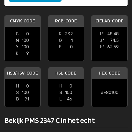
CMYK-CODE
RGB-CODE
CIELAB-CODE
C
0
R
232
L*
48.48
M
100
G
1
a*
74.5
Y
100
B
0
b*
62.59
K
9
HSB/HSV-CODE
HSL-CODE
HEX-CODE
H
0
H
0
S
100
S
100
#E80100
B
91
L
46
Bekijk PMS 2347 C in het echt