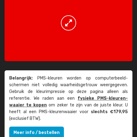
Belangrijk:
PMS-kleuren worden op computer­beeld­
schermen niet volledig waarheids­­getrouw weer­gegeven.
Gebruik de kleur­impressie op deze pagina alleen als
referentie. We raden aan een
fysieke PMS-kleuren­
waaier te kopen
om zeker te zijn van de juiste kleur. U
heeft al een PMS-kleuren­waaier voor
slechts €179,95
(exclusief BTW).
Meer info / bestellen