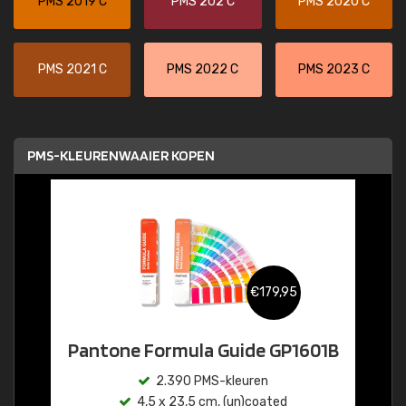
PMS 2019 C
PMS 202 C
PMS 2020 C
PMS 2021 C
PMS 2022 C
PMS 2023 C
PMS-KLEURENWAAIER KOPEN
€179,95
Pantone Formula Guide GP1601B
2.390 PMS-kleuren
4,5 x 23,5 cm, (un)coated