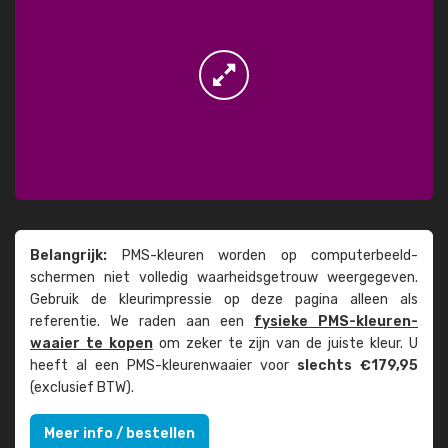
Belangrijk:
PMS-kleuren worden op computer­beeld­
schermen niet volledig waarheids­­getrouw weer­gegeven.
Gebruik de kleur­impressie op deze pagina alleen als
referentie. We raden aan een
fysieke PMS-kleuren­
waaier te kopen
om zeker te zijn van de juiste kleur. U
heeft al een PMS-kleuren­waaier voor
slechts €179,95
(exclusief BTW).
Meer info / bestellen