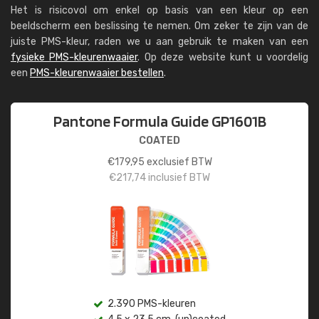
Het is risicovol om enkel op basis van een kleur op een
beeldscherm een beslissing te nemen. Om zeker te zijn van de
juiste PMS-kleur, raden we u aan gebruik te maken van een
fysieke PMS-kleurenwaaier
. Op deze website kunt u voordelig
een
PMS-kleurenwaaier bestellen
.
Pantone Formula Guide GP1601B
COATED
€
179,95
exclusief BTW
€
217,74
inclusief BTW
2.390 PMS-kleuren