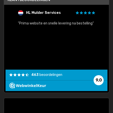
HL Mulder Services
T
"
"Prima website en snelle levering na bestelling"
"Alles
463
beoordelingen
9,0