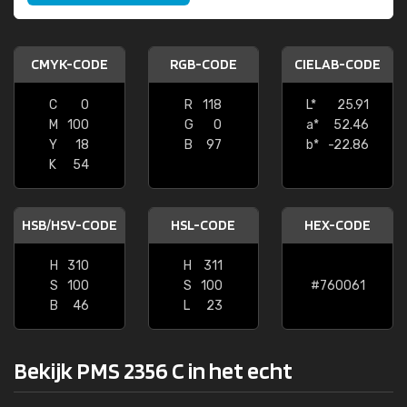
CMYK-CODE
RGB-CODE
CIELAB-CODE
C
0
R
118
L*
25.91
M
100
G
0
a*
52.46
Y
18
B
97
b*
-22.86
K
54
HSB/HSV-CODE
HSL-CODE
HEX-CODE
H
310
H
311
S
100
S
100
#760061
B
46
L
23
Bekijk PMS 2356 C in het echt