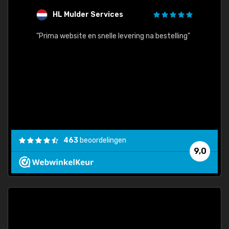
HL Mulder Services
T
"
"Prima website en snelle levering na bestelling"
"Alles
463
beoordelingen
9,0