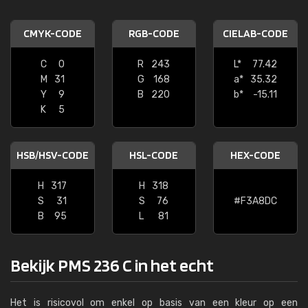
CMYK-CODE
RGB-CODE
CIELAB-CODE
C
0
R
243
L*
77.42
M
31
G
168
a*
35.32
Y
9
B
220
b*
-15.11
K
5
HSB/HSV-CODE
HSL-CODE
HEX-CODE
H
317
H
318
S
31
S
76
#F3A8DC
B
95
L
81
Bekijk PMS 236 C in het echt
Het is risicovol om enkel op basis van een kleur op een