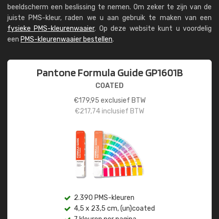
beeldscherm een beslissing te nemen. Om zeker te zijn van de
juiste PMS-kleur, raden we u aan gebruik te maken van een
fysieke PMS-kleurenwaaier
. Op deze website kunt u voordelig
een
PMS-kleurenwaaier bestellen
.
Pantone Formula Guide GP1601B
COATED
€
179,95
exclusief BTW
€
217,74
inclusief BTW
2.390 PMS-kleuren
4,5 x 23,5 cm, (un)coated