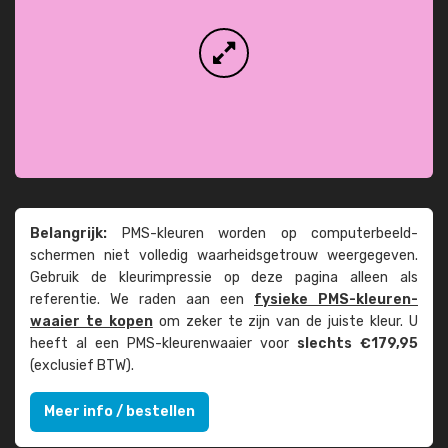
Belangrijk:
PMS-kleuren worden op computer­beeld­
schermen niet volledig waarheids­­getrouw weer­gegeven.
Gebruik de kleur­impressie op deze pagina alleen als
referentie. We raden aan een
fysieke PMS-kleuren­
waaier te kopen
om zeker te zijn van de juiste kleur. U
heeft al een PMS-kleuren­waaier voor
slechts €179,95
(exclusief BTW).
Meer info / bestellen