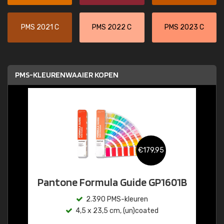
PMS 2021 C
PMS 2022 C
PMS 2023 C
PMS-KLEURENWAAIER KOPEN
€179,95
Pantone Formula Guide GP1601B
2.390 PMS-kleuren
4,5 x 23,5 cm, (un)coated