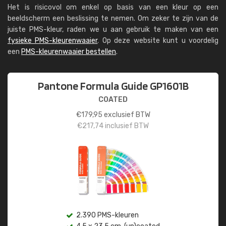
Het is risicovol om enkel op basis van een kleur op een
beeldscherm een beslissing te nemen. Om zeker te zijn van de
juiste PMS-kleur, raden we u aan gebruik te maken van een
fysieke PMS-kleurenwaaier
. Op deze website kunt u voordelig
een
PMS-kleurenwaaier bestellen
.
Pantone Formula Guide GP1601B
COATED
€
179,95
exclusief BTW
€
217,74
inclusief BTW
2.390 PMS-kleuren