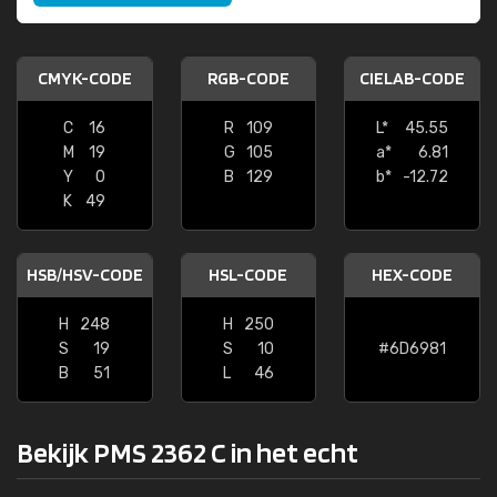
CMYK-CODE
RGB-CODE
CIELAB-CODE
C
16
R
109
L*
45.55
M
19
G
105
a*
6.81
Y
0
B
129
b*
-12.72
K
49
HSB/HSV-CODE
HSL-CODE
HEX-CODE
H
248
H
250
S
19
S
10
#6D6981
B
51
L
46
Bekijk PMS 2362 C in het echt