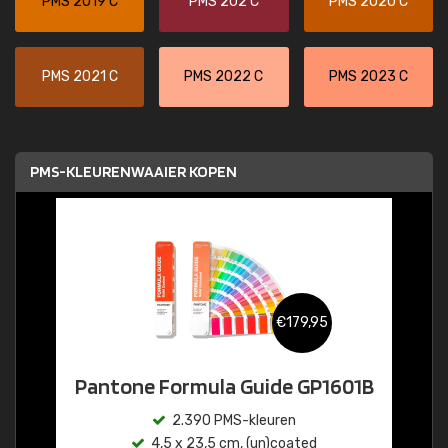
PMS 2019 C
PMS 202 C
PMS 2020 C
PMS 2021 C
PMS 2022 C
PMS 2023 C
PMS-KLEURENWAAIER KOPEN
€179,95
Pantone Formula Guide GP1601B
2.390 PMS-kleuren
4,5 x 23,5 cm, (un)coated