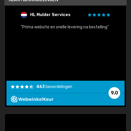
HL Mulder Services
T
"
"Prima website en snelle levering na bestelling"
"Alles
463
beoordelingen
9,0