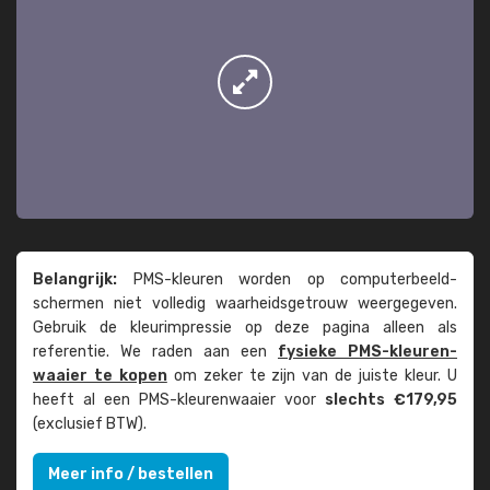
Belangrijk:
PMS-kleuren worden op computer­beeld­
schermen niet volledig waarheids­­getrouw weer­gegeven.
Gebruik de kleur­impressie op deze pagina alleen als
referentie. We raden aan een
fysieke PMS-kleuren­
waaier te kopen
om zeker te zijn van de juiste kleur. U
heeft al een PMS-kleuren­waaier voor
slechts €179,95
(exclusief BTW).
Meer info / bestellen