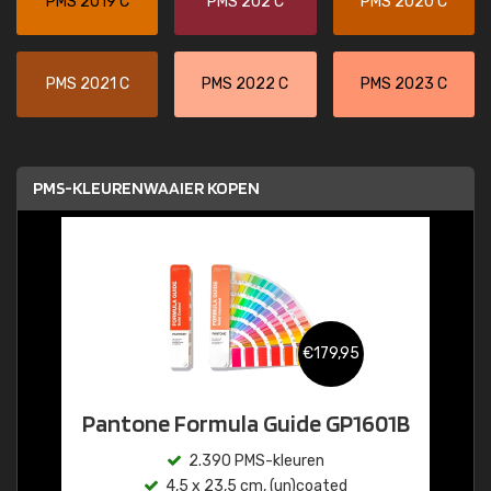
PMS 2019 C
PMS 202 C
PMS 2020 C
PMS 2021 C
PMS 2022 C
PMS 2023 C
PMS-KLEURENWAAIER KOPEN
€179,95
Pantone Formula Guide GP1601B
2.390 PMS-kleuren
4,5 x 23,5 cm, (un)coated