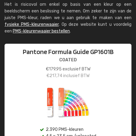
Het is risicovol om enkel op basis van een kleur op een
beeldscherm een beslissing te nemen. Om zeker te zijn van de
juiste PMS-kleur, raden we u aan gebruik te maken van een
fysieke PMS-kleurenwaaier
. Op deze website kunt u voordelig
een
PMS-kleurenwaaier bestellen
.
Pantone Formula Guide GP1601B
COATED
€
179,95
exclusief BTW
€
217,74
inclusief BTW
2.390 PMS-kleuren