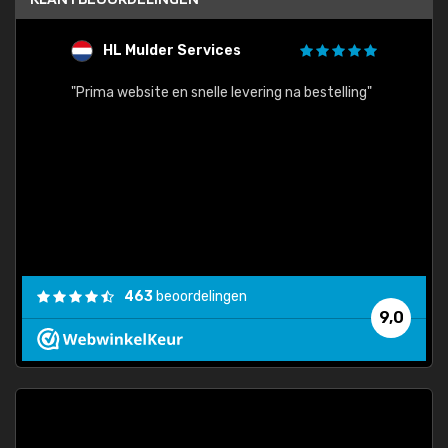
HL Mulder Services
T
"
"Prima website en snelle levering na bestelling"
"Alles
463
beoordelingen
9,0