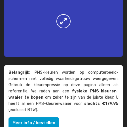
Belangrijk:
PMS-kleuren worden op computer­beeld­
schermen niet volledig waarheids­­getrouw weer­gegeven.
Gebruik de kleur­impressie op deze pagina alleen als
referentie. We raden aan een
fysieke PMS-kleuren­
waaier te kopen
om zeker te zijn van de juiste kleur. U
heeft al een PMS-kleuren­waaier voor
slechts €179,95
(exclusief BTW).
Meer info / bestellen