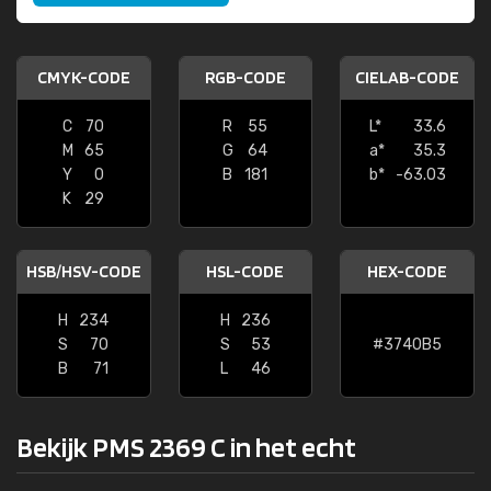
CMYK-CODE
RGB-CODE
CIELAB-CODE
C
70
R
55
L*
33.6
M
65
G
64
a*
35.3
Y
0
B
181
b*
-63.03
K
29
HSB/HSV-CODE
HSL-CODE
HEX-CODE
H
234
H
236
S
70
S
53
#3740B5
B
71
L
46
Bekijk PMS 2369 C in het echt