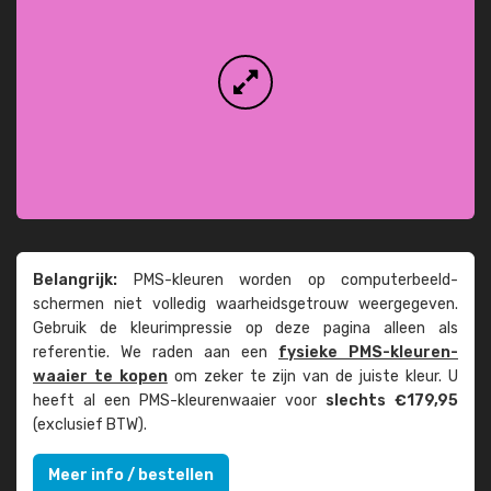
Belangrijk:
PMS-kleuren worden op computer­beeld­
schermen niet volledig waarheids­­getrouw weer­gegeven.
Gebruik de kleur­impressie op deze pagina alleen als
referentie. We raden aan een
fysieke PMS-kleuren­
waaier te kopen
om zeker te zijn van de juiste kleur. U
heeft al een PMS-kleuren­waaier voor
slechts €179,95
(exclusief BTW).
Meer info / bestellen