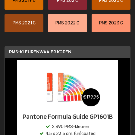
PMS 2019 C
PMS 202 C
PMS 2020 C
PMS 2021 C
PMS 2022 C
PMS 2023 C
PMS-KLEURENWAAIER KOPEN
€179,95
Pantone Formula Guide GP1601B
2.390 PMS-kleuren
4,5 x 23,5 cm, (un)coated