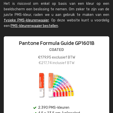
Het is risicovol om enkel op basis van een kleur op een
beeldscherm een beslissing te nemen. Om zeker te zijn van de
juiste PMS-kleur, raden we u aan gebruik te maken van een
fysieke PMS-kleurenwaaier
. Op deze website kunt u voordelig
een
PMS-kleurenwaaier bestellen
.
Pantone Formula Guide GP1601B
COATED
€
179,95
exclusief BTW
€
217,74
inclusief BTW
2.390 PMS-kleuren