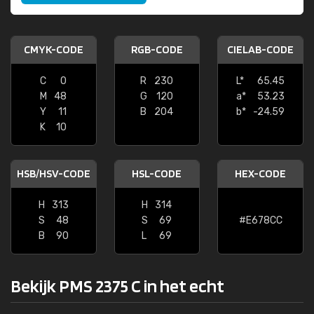
CMYK-CODE
RGB-CODE
CIELAB-CODE
C
0
R
230
L*
65.45
M
48
G
120
a*
53.23
Y
11
B
204
b*
-24.59
K
10
HSB/HSV-CODE
HSL-CODE
HEX-CODE
H
313
H
314
S
48
S
69
#E678CC
B
90
L
69
Bekijk PMS 2375 C in het echt