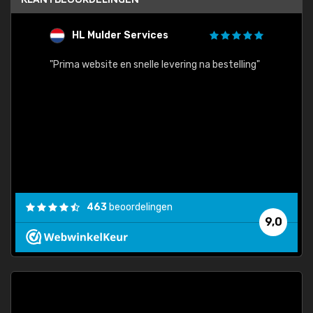
HL Mulder Services
T
"
"Prima website en snelle levering na bestelling"
"Alles
463
beoordelingen
9,0