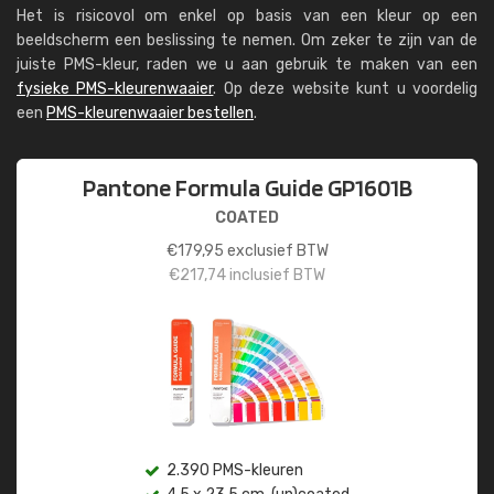
Het is risicovol om enkel op basis van een kleur op een
beeldscherm een beslissing te nemen. Om zeker te zijn van de
juiste PMS-kleur, raden we u aan gebruik te maken van een
fysieke PMS-kleurenwaaier
. Op deze website kunt u voordelig
een
PMS-kleurenwaaier bestellen
.
Pantone Formula Guide GP1601B
COATED
€
179,95
exclusief BTW
€
217,74
inclusief BTW
2.390 PMS-kleuren