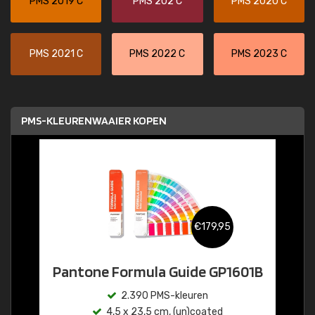
PMS 2019 C
PMS 202 C
PMS 2020 C
PMS 2021 C
PMS 2022 C
PMS 2023 C
PMS-KLEURENWAAIER KOPEN
€179,95
Pantone Formula Guide GP1601B
2.390 PMS-kleuren
4,5 x 23,5 cm, (un)coated