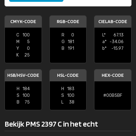
CMYK-CODE
RGB-CODE
CIELAB-CODE
C
100
R
0
L*
67.13
M
5
G
181
a*
-34.06
Y
0
B
191
b*
-15.97
K
25
HSB/HSV-CODE
HSL-CODE
HEX-CODE
H
184
H
183
S
100
S
100
#00B5BF
B
75
L
38
Bekijk PMS 2397 C in het echt