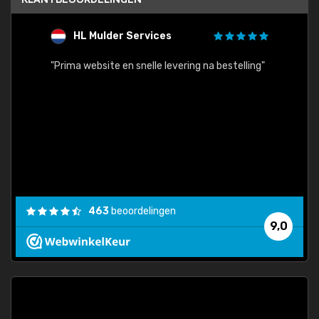
HL Mulder Services
T
"
"Prima website en snelle levering na bestelling"
"Alles
463
beoordelingen
9,0