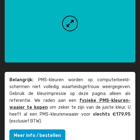
Belangrijk:
PMS-kleuren worden op computer­beeld­
schermen niet volledig waarheids­­getrouw weer­gegeven.
Gebruik de kleur­impressie op deze pagina alleen als
referentie. We raden aan een
fysieke PMS-kleuren­
waaier te kopen
om zeker te zijn van de juiste kleur. U
heeft al een PMS-kleuren­waaier voor
slechts €179,95
(exclusief BTW).
Meer info / bestellen